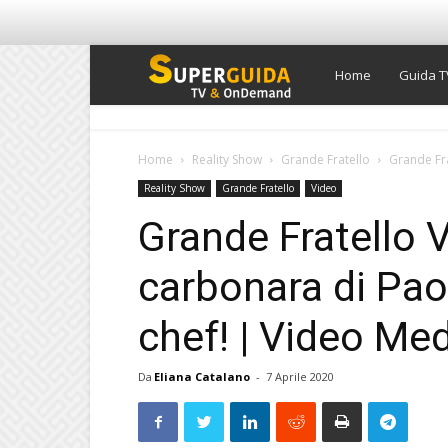
Super
Home
Guida T
Guida
Home
Reality Show
Grande Fratello
Grande Fra
Reality Show
Grande Fratello
Video
TV
Grande Fratello V
carbonara di Pao
chef! | Video Me
Da
Eliana Catalano
-
7 Aprile 2020