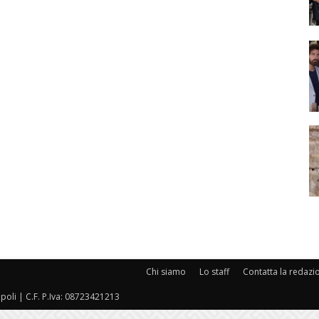
Chi siamo
Lo staff
Contatta la redazi
oli | C.F. P.Iva: 08723421213