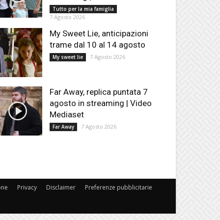
Tutto per la mia famiglia
7 Agosto 2026
My Sweet Lie, anticipazioni
trame dal 10 al 14 agosto
7 Agosto 2026
My sweet lie
Far Away, replica puntata 7
agosto in streaming | Video
Mediaset
7 Agosto 2026
Far Away
one
Privacy
Disclaimer
Preferenze pubblicitarie