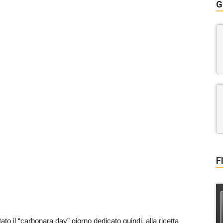
G
F
to il “carbonara day” giorno dedicato quindi, alla ricetta