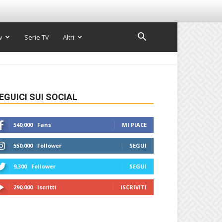
w
Serie TV
Altri
EGUICI SUI SOCIAL
540,000
Fans
MI PIACE
550,000
Follower
SEGUI
9,300
Follower
SEGUI
290,000
Iscritti
ISCRIVITI