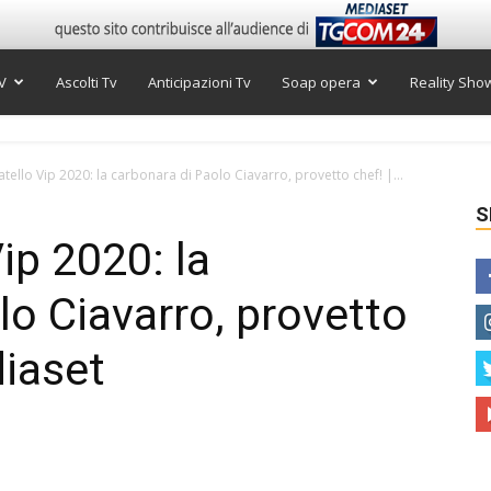
V
Ascolti Tv
Anticipazioni Tv
Soap opera
Reality Sho
tello Vip 2020: la carbonara di Paolo Ciavarro, provetto chef! |...
S
ip 2020: la
lo Ciavarro, provetto
diaset