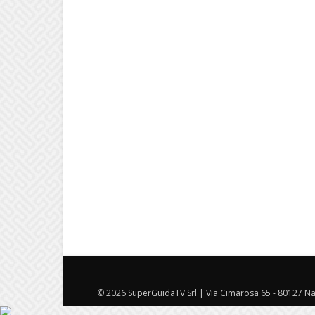
© 2026 SuperGuidaTV Srl | Via Cimarosa 65 - 80127 Nap