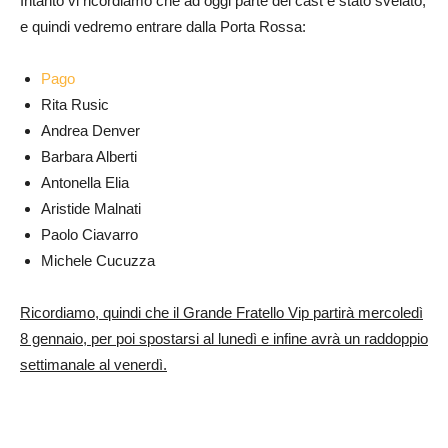
Intanto vi ricordiamo che ad oggi parte del cast è stato svelato,
e quindi vedremo entrare dalla Porta Rossa:
Pago
Rita Rusic
Andrea Denver
Barbara Alberti
Antonella Elia
Aristide Malnati
Paolo Ciavarro
Michele Cucuzza
Ricordiamo, quindi che il Grande Fratello Vip partirà mercoledì
8 gennaio, per poi spostarsi al lunedì e infine avrà un raddoppio
settimanale al venerdì.