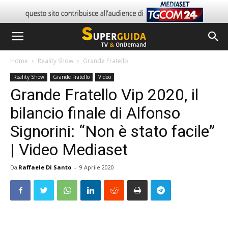
Home
Reality Show
Grande Fratello
Reality Show
Grande Fratello
Video
Grande Fratello Vip 2020, il
bilancio finale di Alfonso
Signorini: “Non è stato facile”
| Video Mediaset
Da
Raffaele Di Santo
-
9 Aprile 2020