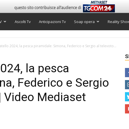
V
Ascolti Tv
Anticipazioni Tv
Soap opera
Reality Sho
tello 2024, la pesca piramidale: Simona, Federico e Sergio al televoto...
S
2024, la pesca
na, Federico e Sergio
 | Video Mediaset