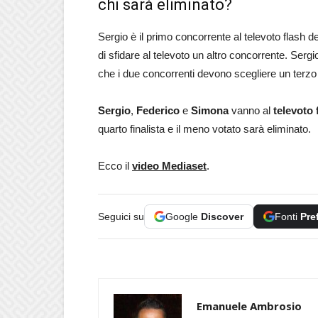
chi sarà eliminato?
Sergio è il primo concorrente al televoto flash d
di sfidare al televoto un altro concorrente. Serg
che i due concorrenti devono scegliere un terz
Sergio
,
Federico
e
Simona
vanno al
televoto 
quarto finalista e il meno votato sarà eliminato.
Ecco il
video Mediaset
.
Seguici su
Google
Discover
Fonti
Pre
Emanuele Ambrosio