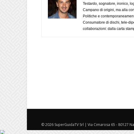
Testardo, sognatore, ironico, l
Campano di origini, ma alla con
Politiche e contemporaneamente 
Consumatore di dischi, tele-dip
collaborazioni: dalla carta stam
© 2026 SuperGuidaTV Srl | Via Cimarosa 65 - 80127 Nap