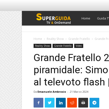
Super
Home
Guida T
Guida
Home
Reality Show
Grande Fratello
Grande Fra
Reality Show
Grande Fratello
Video
TV
Grande Fratello 
piramidale: Simo
al televoto flash
Da
Emanuele Ambrosio
-
21 Marzo 2024