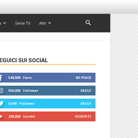
w
Serie TV
Altri
EGUICI SUI SOCIAL
540,000
Fans
MI PIACE
550,000
Follower
SEGUI
9,300
Follower
SEGUI
290,000
Iscritti
ISCRIVITI