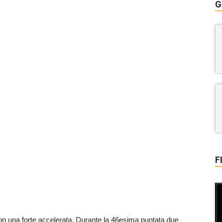
G
F
n una forte accelerata. Durante la 46esima puntata due