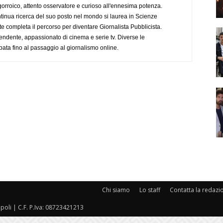
ogorroico, attento osservatore e curioso all'ennesima potenza.
tinua ricerca del suo posto nel mondo si laurea in Scienze
completa il percorso per diventare Giornalista Pubblicista.
endente, appassionato di cinema e serie tv. Diverse le
pata fino al passaggio al giornalismo online.
Chi siamo
Lo staff
Contatta la redazi
oli | C.F. P.Iva: 08723421213