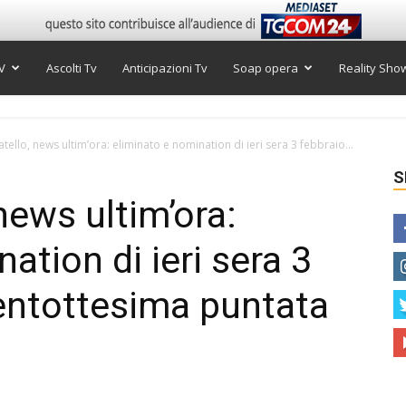
V
Ascolti Tv
Anticipazioni Tv
Soap opera
Reality Sho
tello, news ultim’ora: eliminato e nomination di ieri sera 3 febbraio...
S
news ultim’ora:
ation di ieri sera 3
entottesima puntata