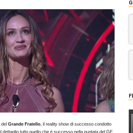
G
F
del
Grande Fratello
, il reality show di successo condotto
l dettaglio tutto quello che è successo nella puntata del GF