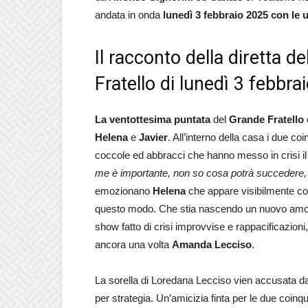
andata in onda
lunedì 3 febbraio 2025 con le 
Il racconto della diretta d
Fratello di lunedì 3 febbra
La ventottesima puntata
del
Grande Fratello
Helena
e
Javier
. All’interno della casa i due co
coccole ed abbracci che hanno messo in crisi il p
me è importante, non so cosa potrà succedere, 
emozionano
Helena
che appare visibilmente com
questo modo. Che stia nascendo un nuovo amor
show fatto di crisi improvvise e rappacificazio
ancora una volta
Amanda Lecciso
.
La sorella di Loredana Lecciso vien accusata 
per strategia. Un’amicizia finta per le due coinq