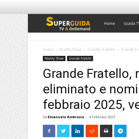
Super
Home
Guida T
Guida
Home
Reality Show
Grande Fratello
Grande Fra
Reality Show
Grande Fratello
TV
Grande Fratello, 
eliminato e nomin
febbraio 2025, v
Da
Emanuele Ambrosio
-
4 Febbraio 2025