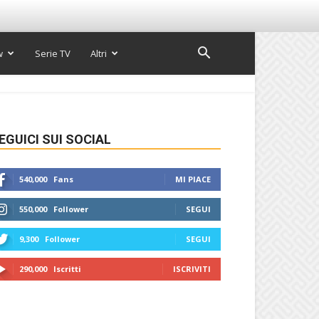
w
Serie TV
Altri
EGUICI SUI SOCIAL
540,000
Fans
MI PIACE
550,000
Follower
SEGUI
9,300
Follower
SEGUI
290,000
Iscritti
ISCRIVITI