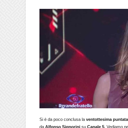
Si è da poco conclusa la
ventottesima puntata
da
Alfonso Signorini
su
Canale 5
. Vediamo ne