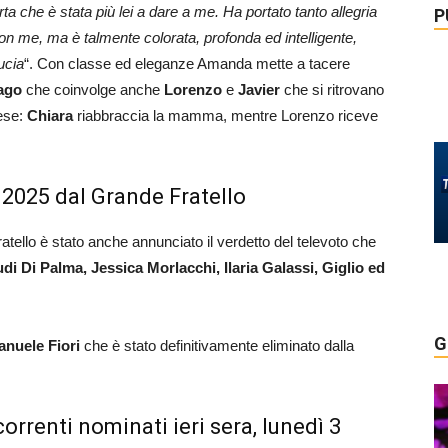
a che è stata più lei a dare a me. Ha portato tanto allegria
P
con me, ma è talmente colorata, profonda ed intelligente,
ucia
“. Con classe ed eleganze Amanda mette a tacere
ago
che coinvolge anche
Lorenzo
e
Javier
che si ritrovano
rese:
Chiara
riabbraccia la mamma, mentre Lorenzo riceve
o 2025 dal Grande Fratello
tello è stato anche annunciato il verdetto del televoto che
di Di Palma, Jessica Morlacchi, Ilaria Galassi, Giglio ed
G
nuele Fiori
che è stato definitivamente eliminato dalla
orrenti nominati ieri sera, lunedì 3