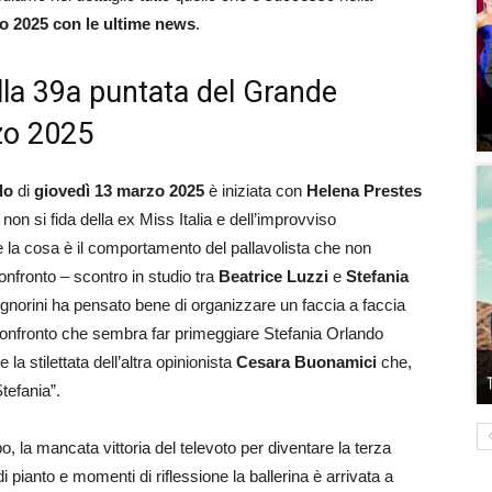
o 2025 con le ultime news
.
ella 39a puntata del Grande
rzo 2025
lo
di
giovedì 13 marzo 2025
è iniziata con
Helena Prestes
 non si fida della ex Miss Italia e dell’improvviso
e la cosa è il comportamento del pallavolista che non
nfronto – scontro in studio tra
Beatrice Luzzi
e
Stefania
Signorini ha pensato bene di organizzare un faccia a faccia
confronto che sembra far primeggiare Stefania Orlando
a stilettata dell’altra opinionista
Cesara Buonamici
che,
tefania”.
, la mancata vittoria del televoto per diventare la terza
 di pianto e momenti di riflessione la ballerina è arrivata a