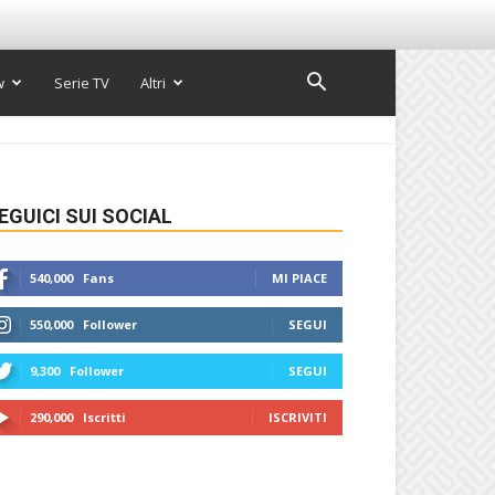
w
Serie TV
Altri
EGUICI SUI SOCIAL
540,000
Fans
MI PIACE
550,000
Follower
SEGUI
9,300
Follower
SEGUI
290,000
Iscritti
ISCRIVITI