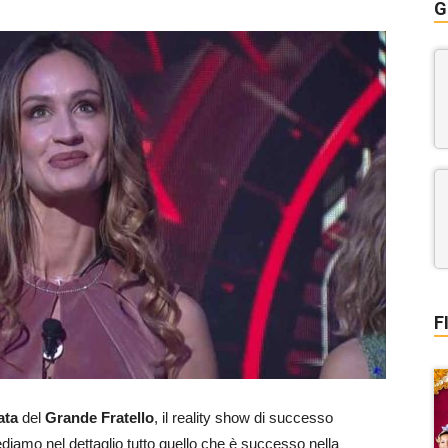
G
F
ata
del
Grande Fratello
, il reality show di successo
ediamo nel dettaglio tutto quello che è successo nella