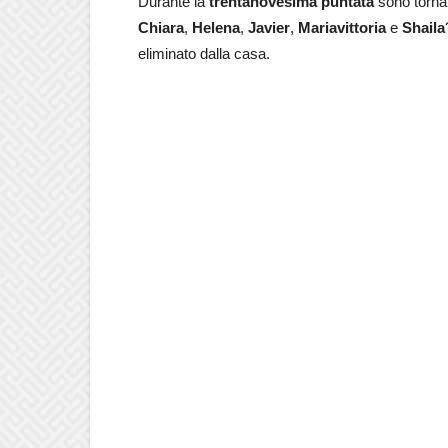
Durante la
trentanovesima
puntata
sono tornat
Chiara
,
Helena
,
Javier
,
Mariavittoria
e
Shaila
eliminato dalla casa.