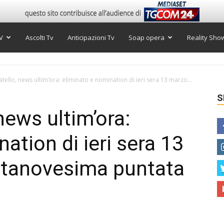
V
Ascolti Tv
Anticipazioni Tv
Soap opera
Reality Sho
tello, news ultim’ora: eliminato e nomination di ieri sera 13 marzo...
S
news ultim’ora:
ation di ieri sera 13
ntanovesima puntata