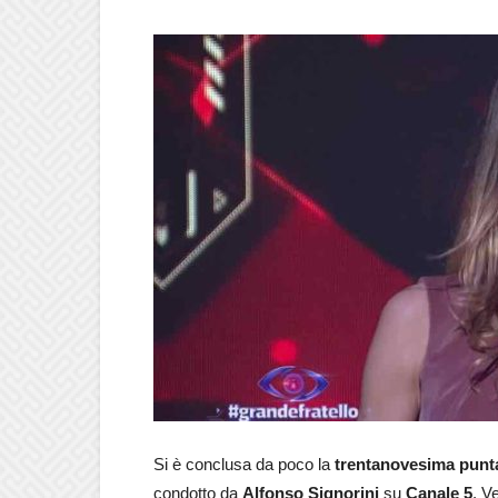
Si è conclusa da poco la
trentanovesima
punt
condotto da
Alfonso Signorini
su
Canale 5
. V