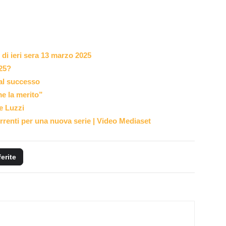
 di ieri sera 13 marzo 2025
025?
a al successo
me la merito”
e Luzzi
orrenti per una nuova serie | Video Mediaset
ferite