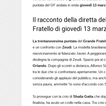
puntata del GF andata in onda
giovedì 13 marz
Il racconto della diretta d
Fratello di giovedì 13 ma
La
trentanovesima
puntata
del
Grande Fratel
e un confronto con
Zeudi
. La modella brasiliana
riavvicinamento al fidanzato Javier. A peggiorar
disdegna la compagnia di Zeudi. Spazio poi al co
Orlando
. Dopo gli scontri a distanza, Alfonso 
tra le due che si confrontano apertamente. Un 
considerando gli applausi del pubblico, ma anche l
senza paura, ammette “io sono d’accordo con S
Si prosegue con la crisi di
Shaila
Gatta
che dopo
finalista, ha avuto un crollo nella casa. Tra crisi