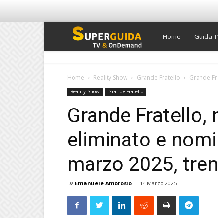
Super
Home
Guida T
Guida
Home
Reality Show
Grande Fratello
Grande Fra
Reality Show
Grande Fratello
TV
Grande Fratello, 
eliminato e nomin
marzo 2025, tre
Da
Emanuele Ambrosio
-
14 Marzo 2025