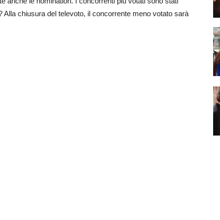
e anche le nomination. I concorrenti più votati sono stati
? Alla chiusura del televoto, il concorrente meno votato sarà