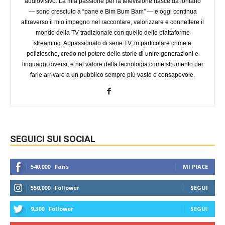
audiovisivo. La mia passione per la televisione nasce da lontano
— sono cresciuto a “pane e Bim Bum Bam” — e oggi continua
attraverso il mio impegno nel raccontare, valorizzare e connettere il
mondo della TV tradizionale con quello delle piattaforme
streaming. Appassionato di serie TV, in particolare crime e
poliziesche, credo nel potere delle storie di unire generazioni e
linguaggi diversi, e nel valore della tecnologia come strumento per
farle arrivare a un pubblico sempre più vasto e consapevole.
SEGUICI SUI SOCIAL
540,000
Fans
MI PIACE
550,000
Follower
SEGUI
9,300
Follower
SEGUI