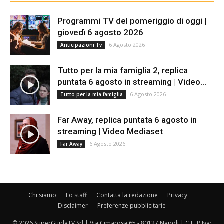
Programmi TV del pomeriggio di oggi |
giovedì 6 agosto 2026
6 Agosto 2026
Anticipazioni Tv
Tutto per la mia famiglia 2, replica
puntata 6 agosto in streaming | Video...
6 Agosto 2026
Tutto per la mia famiglia
Far Away, replica puntata 6 agosto in
streaming | Video Mediaset
6 Agosto 2026
Far Away
Chi siamo
Lo staff
Contatta la redazione
Privacy
Disclaimer
Preferenze pubblicitarie
© 2026 SuperGuidaTV Srl | Via Cimarosa 65 - 80127 Napoli | C.F. P.Iva: