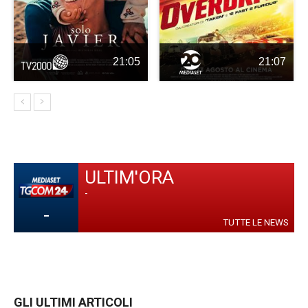
21:05
21:07
ULTIM'ORA
-
-
TUTTE LE NEWS
GLI ULTIMI ARTICOLI