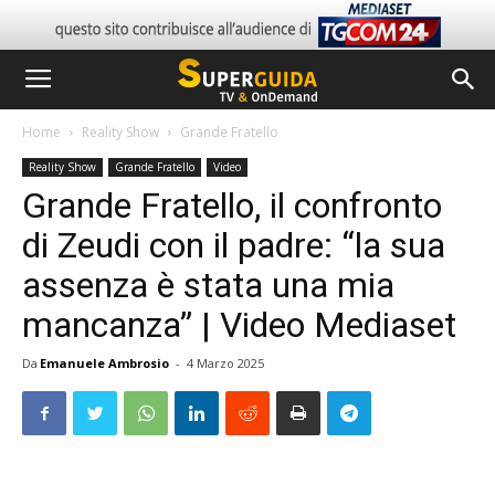
Home
Reality Show
Grande Fratello
Reality Show
Grande Fratello
Video
Grande Fratello, il confronto
di Zeudi con il padre: “la sua
assenza è stata una mia
mancanza” | Video Mediaset
Da
Emanuele Ambrosio
-
4 Marzo 2025