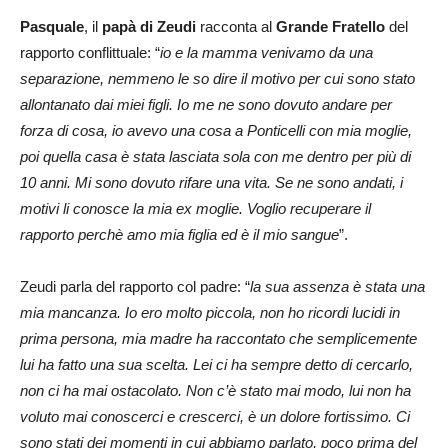
Pasquale
, il
papà di Zeudi
racconta al
Grande Fratello
del
rapporto conflittuale: “
io e la mamma venivamo da una
separazione, nemmeno le so dire il motivo per cui sono stato
allontanato dai miei figli. Io me ne sono dovuto andare per
forza di cosa, io avevo una cosa a Ponticelli con mia moglie,
poi quella casa è stata lasciata sola con me dentro per più di
10 anni. Mi sono dovuto rifare una vita. Se ne sono andati, i
motivi li conosce la mia ex moglie. Voglio recuperare il
rapporto perchè amo mia figlia ed è il mio sangue
”.
Zeudi parla del rapporto col padre: “
la sua assenza è stata una
mia mancanza. Io ero molto piccola, non ho ricordi lucidi in
prima persona, mia madre ha raccontato che semplicemente
lui ha fatto una sua scelta. Lei ci ha sempre detto di cercarlo,
non ci ha mai ostacolato. Non c’è stato mai modo, lui non ha
voluto mai conoscerci e crescerci, è un dolore fortissimo. Ci
sono stati dei momenti in cui abbiamo parlato, poco prima del