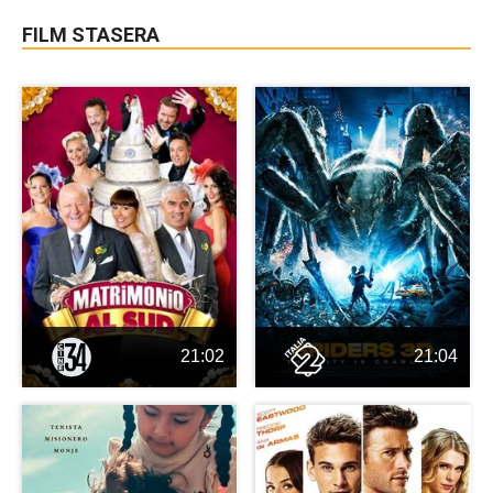
FILM STASERA
21:02
21:04