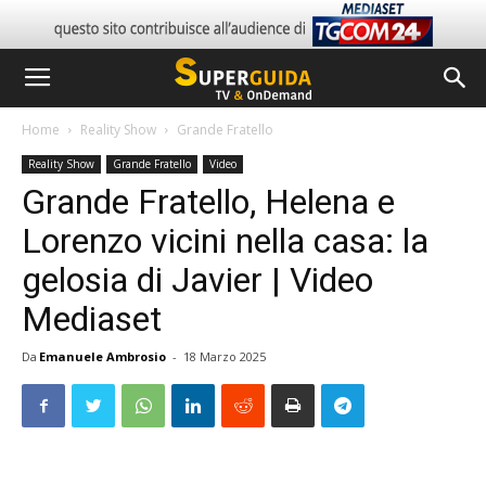
Home
Reality Show
Grande Fratello
Reality Show
Grande Fratello
Video
Grande Fratello, Helena e
Lorenzo vicini nella casa: la
gelosia di Javier | Video
Mediaset
Da
Emanuele Ambrosio
-
18 Marzo 2025