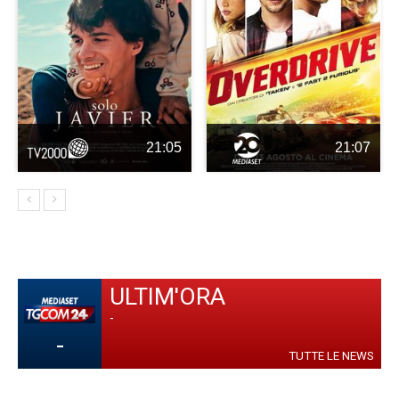
21:05
21:07
ULTIM'ORA
-
-
TUTTE LE NEWS