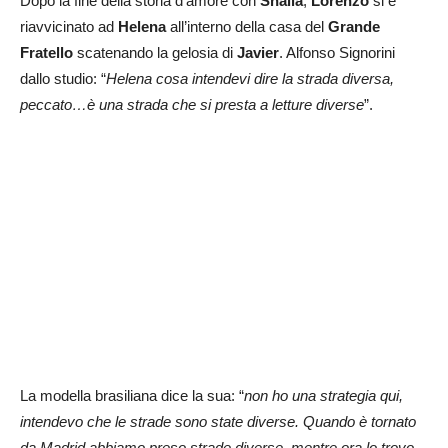
Dopo la fine della storia d’amore con
Shaila
,
Lorenzo
si è
riavvicinato ad
Helena
all’interno della casa del
Grande
Fratello
scatenando la gelosia di
Javier
. Alfonso Signorini
dallo studio: “
Helena cosa intendevi dire la strada diversa,
peccato…è una strada che si presta a letture diverse
”.
La modella brasiliana dice la sua: “
non ho una strategia qui,
intendevo che le strade sono state diverse. Quando è tornato
da Madrid abbiamo preso strade diverse, mentre ora lo trovo