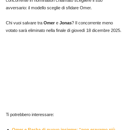
concorrente in nomination chiamato scegliere il suo
avversario: il modello sceglie di sfidare Omer.
Chi vuoi salvare tra
Omer
e
Jonas
? Il concorrente meno
votato sarà eliminato nella finale di giovedì 18 dicembre 2025.
Ti potrebbero interessare:
Omer e Rasha di nuovo insieme: “non eravamo più