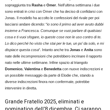
sopraggiunta tra
Rasha
e
Omer
. Nell’ultima settimana i due
sono entrati in crisi con Omer che ha deciso di confidarsi con
Jonas. Il modello ha accolto le confessioni del rivale per poi
lasciarsi andare dicendo: “
io sono il primo ad aver avuto dubbi
insieme a Francesca. Comunque se vuoi parlare di qualsiasi
cosa e ti vuoi sfogare, io queste cose non le uso contro di te.
Lo dico perché ho visto che stai per le tue, un po’ da solo, e mi
dispiace questa cosa
“. Intanto anche tra
Jonas
e
Anita
sono
nate delle incomprensioni che potrebbero incrinare il rapporto
nato nelle ultime settimane. Infine spazio al triangolo
Domenico
,
Valentina
e
Benedetta
con nuove indiscrezioni e
un possibile messaggio da parte di Elodie che, stando a
diverse indiscrezioni finora non confermate, potrebbe
intervenire in diretta.
Grande Fratello 2025, eliminati e
nomination dell’8 dicembre. Ci saranno