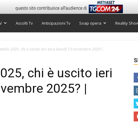
V
Ascolti Tv
Anticipazioni Tv
Soap opera
Reality Sho
tello 2025, chi è uscito ieri sera lunedì 10 novembre 2025?...
S
025, chi è uscito ieri
ovembre 2025? |