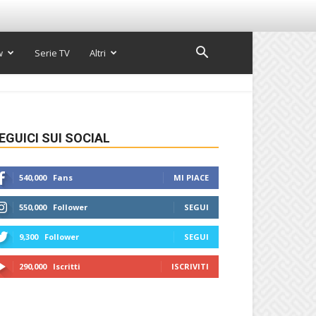
w
Serie TV
Altri
EGUICI SUI SOCIAL
540,000
Fans
MI PIACE
550,000
Follower
SEGUI
9,300
Follower
SEGUI
290,000
Iscritti
ISCRIVITI