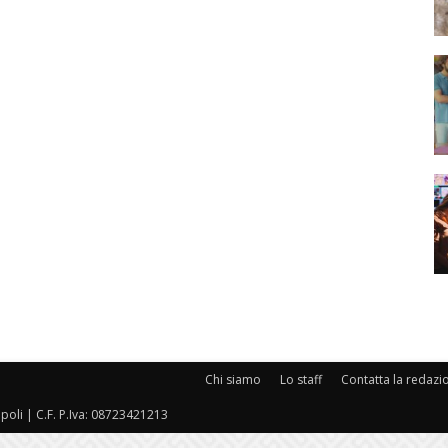
Chi siamo
Lo staff
Contatta la redazi
oli | C.F. P.Iva: 08723421213