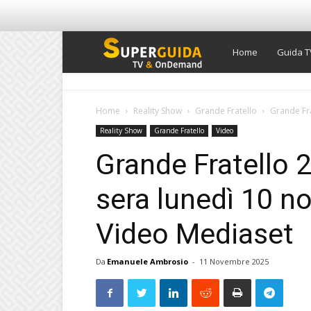
Super
Home
Guida T
Guida
Home
Reality Show
Grande Fratello
Grande Fra
Reality Show
Grande Fratello
Video
TV
Grande Fratello 2
sera lunedì 10 n
Video Mediaset
Da
Emanuele Ambrosio
-
11 Novembre 2025