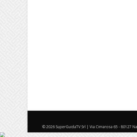
© 2026 SuperGuidaTV Srl | Via Cimarosa 65 - 80127 Nap