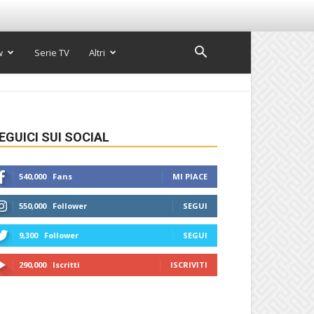
w
Serie TV
Altri
EGUICI SUI SOCIAL
540,000
Fans
MI PIACE
550,000
Follower
SEGUI
9,300
Follower
SEGUI
290,000
Iscritti
ISCRIVITI