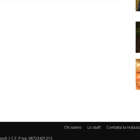
Chi siamo
Lo staff
Contatta la redazi
oli | C.F. P.Iva: 08723421213