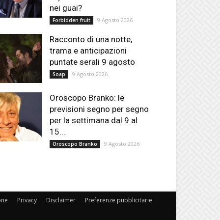
nei guai?
9 Agosto 2026
Forbidden fruit
Racconto di una notte,
trama e anticipazioni
puntate serali 9 agosto
9 Agosto 2026
Soap
Oroscopo Branko: le
previsioni segno per segno
per la settimana dal 9 al
15...
9 Agosto 2026
Oroscopo Branko
one
Privacy
Disclaimer
Preferenze pubblicitarie