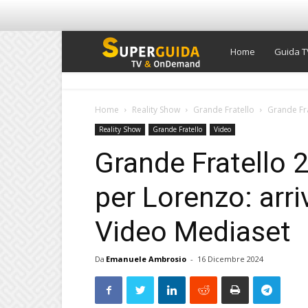
Super
Home
Guida T
Guida
Home
Reality Show
Grande Fratello
Grande Fra
Reality Show
Grande Fratello
Video
TV
Grande Fratello 
per Lorenzo: arri
Video Mediaset
Da
Emanuele Ambrosio
-
16 Dicembre 2024