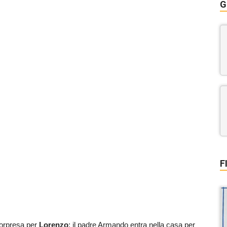
G
F
sorpresa per
Lorenzo
: il padre Armando entra nella casa per