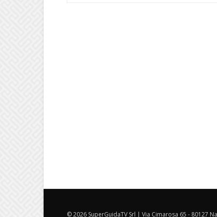
© 2026 SuperGuidaTV Srl | Via Cimarosa 65 - 80127 Nap