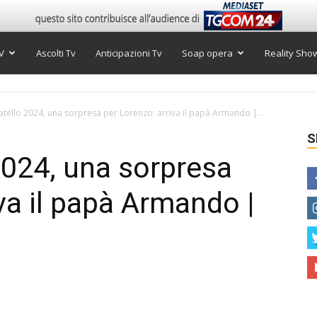
V
Ascolti Tv
Anticipazioni Tv
Soap opera
Reality Sho
tello 2024, una sorpresa per Lorenzo: arriva il papà Armando |...
S
2024, una sorpresa
va il papà Armando |