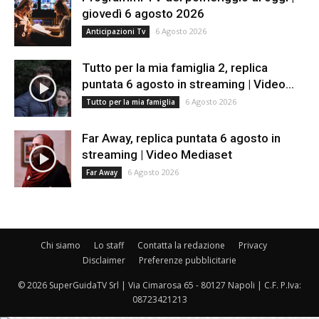
giovedì 6 agosto 2026
6 Agosto 2026
Anticipazioni Tv
Tutto per la mia famiglia 2, replica
puntata 6 agosto in streaming | Video...
6 Agosto 2026
Tutto per la mia famiglia
Far Away, replica puntata 6 agosto in
streaming | Video Mediaset
6 Agosto 2026
Far Away
Chi siamo
Lo staff
Contatta la redazione
Privacy
Disclaimer
Preferenze pubblicitarie
© 2026 SuperGuidaTV Srl | Via Cimarosa 65 - 80127 Napoli | C.F. P.Iva:
08723421213