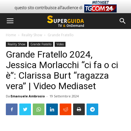
Home
Reality Show
Grande Fratello
Reality Show
Grande Fratello
Video
Grande Fratello 2024,
Jessica Morlacchi “ci fa o ci
è”: Clarissa Burt “ragazza
vera” | Video Mediaset
Da
Emanuele Ambrosio
-
19 Settembre 2024