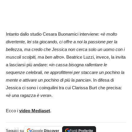
Intanto dallo studio Cesara Buonamici interviene: «
è molto
divertente, lei sta giocando, ci offre a noi la passione per la
bellezza, ma credo che Jessica non cerca solo un uomo con i
muscoli scolpiti, ma ben altro
». Beatrice Luzzi, invece, la invita
a lasciarsi più andare: «
in cassa bisogna rallentare le
sequenze celebrali, ne approfitterei per staccare un pochino la
mente e attivare un pochino di più la pancia
». In difesa di
Jessica ci sono i coinquilini tra cui Clarissa Burt che precisa:
«
è una ragazza è vera
».
Ecco i
video Mediaset
.
Seguici su
Google
Discover
Fonti
Preferite