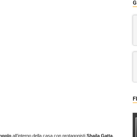
G
F
angolo
all’interno della casa con protagonisti
Shaila Gatta
,