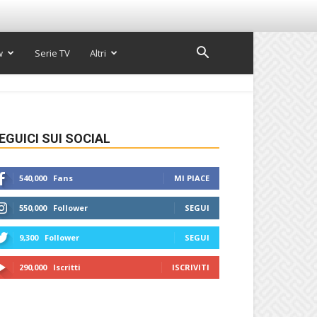
w
Serie TV
Altri
EGUICI SUI SOCIAL
540,000
Fans
MI PIACE
550,000
Follower
SEGUI
9,300
Follower
SEGUI
290,000
Iscritti
ISCRIVITI