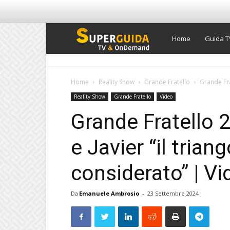
Super
Home
Guida T
Guida
Home
Reality Show
Grande Fratello
Grande Fra
Reality Show
Grande Fratello
Video
TV
Grande Fratello 
e Javier “il trian
considerato” | V
Da
Emanuele Ambrosio
-
23 Settembre 2024