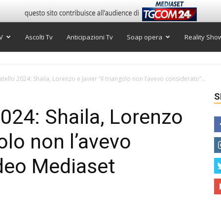
V
Ascolti Tv
Anticipazioni Tv
Soap opera
Reality Sho
tello 2024: Shaila, Lorenzo e Javier “il triangolo non l’avevo considerato”...
S
2024: Shaila, Lorenzo
golo non l’avevo
ideo Mediaset