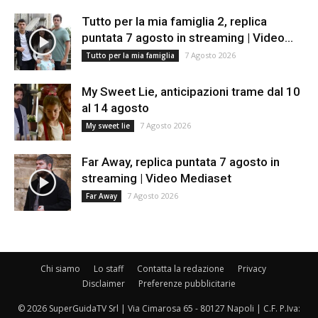
Tutto per la mia famiglia 2, replica
puntata 7 agosto in streaming | Video...
7 Agosto 2026
Tutto per la mia famiglia
My Sweet Lie, anticipazioni trame dal 10
al 14 agosto
7 Agosto 2026
My sweet lie
Far Away, replica puntata 7 agosto in
streaming | Video Mediaset
7 Agosto 2026
Far Away
Chi siamo
Lo staff
Contatta la redazione
Privacy
Disclaimer
Preferenze pubblicitarie
© 2026 SuperGuidaTV Srl | Via Cimarosa 65 - 80127 Napoli | C.F. P.Iva: