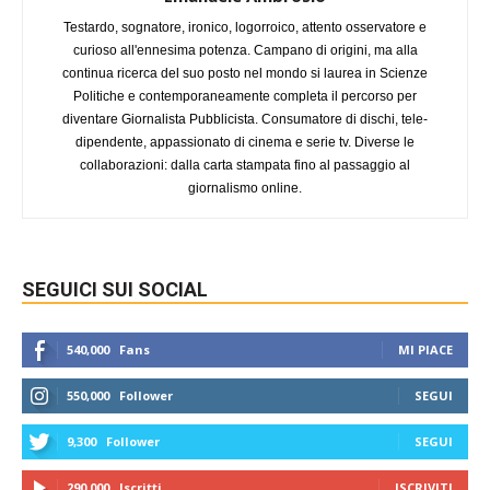
Testardo, sognatore, ironico, logorroico, attento osservatore e
curioso all'ennesima potenza. Campano di origini, ma alla
continua ricerca del suo posto nel mondo si laurea in Scienze
Politiche e contemporaneamente completa il percorso per
diventare Giornalista Pubblicista. Consumatore di dischi, tele-
dipendente, appassionato di cinema e serie tv. Diverse le
collaborazioni: dalla carta stampata fino al passaggio al
giornalismo online.
SEGUICI SUI SOCIAL
540,000
Fans
MI PIACE
550,000
Follower
SEGUI
9,300
Follower
SEGUI
290,000
Iscritti
ISCRIVITI