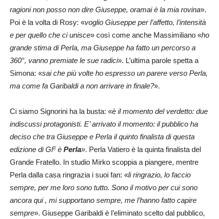
ragioni non posso non dire Giuseppe, oramai è la mia rovina
».
Poi è la volta di Rosy: «
voglio Giuseppe per l’affetto, l’intensità
e per quello che ci unisce
» così come anche Massimiliano «
ho
grande stima di Perla, ma Giuseppe ha fatto un percorso a
360°, vanno premiate le sue radici
». L’ultima parole spetta a
Simona: «
sai che più volte ho espresso un parere verso Perla,
ma come fa Garibaldi a non arrivare in finale?
».
Ci siamo Signorini ha la busta: «
è il momento del verdetto: due
indiscussi protagonisti. E’ arrivato il momento: il pubblico ha
deciso che tra Giuseppe e Perla il quinto finalista di questa
edizione di GF è
Perla
»
. Perla Vatiero è la quinta finalista del
Grande Fratello. In studio Mirko scoppia a piangere, mentre
Perla dalla casa ringrazia i suoi fan: «
li ringrazio, lo faccio
sempre, per me loro sono tutto. Sono il motivo per cui sono
ancora qui , mi supportano sempre, me l’hanno fatto capire
sempre
». Giuseppe Garibaldi è l’eliminato scelto dal pubblico,