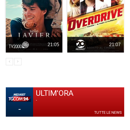
21:05
21:07
ULTIM'ORA
-
-
TUTTE LE NEWS