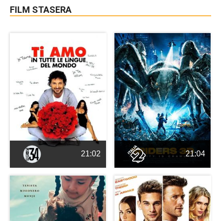
FILM STASERA
21:02
21:04