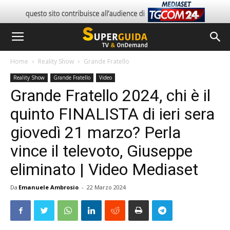
Home
Reality Show
Grande Fratello
Reality Show
Grande Fratello
Video
Grande Fratello 2024, chi è il
quinto FINALISTA di ieri sera
giovedì 21 marzo? Perla
vince il televoto, Giuseppe
eliminato | Video Mediaset
Da
Emanuele Ambrosio
-
22 Marzo 2024