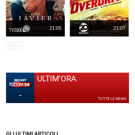
21:05
21:07
ULTIM'ORA
-
-
TUTTE LE NEWS
GLI ULTIMI ARTICOLI