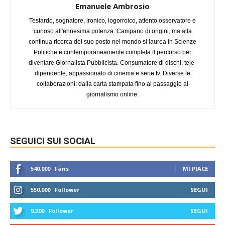
Emanuele Ambrosio
Testardo, sognatore, ironico, logorroico, attento osservatore e
curioso all'ennesima potenza. Campano di origini, ma alla
continua ricerca del suo posto nel mondo si laurea in Scienze
Politiche e contemporaneamente completa il percorso per
diventare Giornalista Pubblicista. Consumatore di dischi, tele-
dipendente, appassionato di cinema e serie tv. Diverse le
collaborazioni: dalla carta stampata fino al passaggio al
giornalismo online.
SEGUICI SUI SOCIAL
540,000
Fans
MI PIACE
550,000
Follower
SEGUI
9,300
Follower
SEGUI