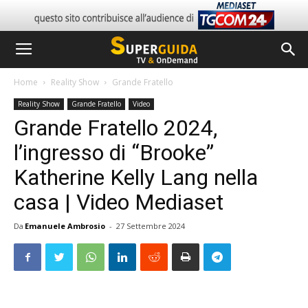
Home
Reality Show
Grande Fratello
Reality Show
Grande Fratello
Video
Grande Fratello 2024,
l’ingresso di “Brooke”
Katherine Kelly Lang nella
casa | Video Mediaset
Da
Emanuele Ambrosio
-
27 Settembre 2024