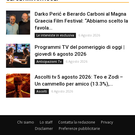
Darko Perić e Berardo Carboni al Magna
Graecia Film Festival: “Abbiamo scelto la
favola...
6 Agosto 2026
Le interviste in esclusiva
Programmi TV del pomeriggio di oggi |
giovedì 6 agosto 2026
6 Agosto 2026
Anticipazioni Tv
Ascolti tv 5 agosto 2026: Teo e Zodì –
Un cammello per amico (13.3%),...
6 Agosto 2026
Ascolti
Chi siamo
Lo staff
Contatta la redazione
Privacy
Disclaimer
Preferenze pubblicitarie