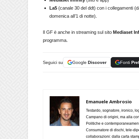
La5
(canale 30 del ddt) con i collegamenti (da
domenica all’1 di notte).
Il GF è anche in streaming sul sito
Mediaset Inf
programma.
Seguici su
Google
Discover
Fonti
Pre
Emanuele Ambrosio
Testardo, sognatore, ironico, l
Campano di origini, ma alla con
Politiche e contemporaneamente 
Consumatore di dischi, tele-dip
collaborazioni: dalla carta stam