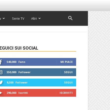
w
Serie TV
Altri
EGUICI SUI SOCIAL
540,000
Fans
MI PIACE
550,000
Follower
SEGUI
9,300
Follower
SEGUI
290,000
Iscritti
ISCRIVITI