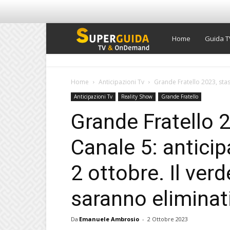
Super
Home
Guida T
Guida
Home
Anticipazioni Tv
Grande Fratello 2023, stase
Anticipazioni Tv
Reality Show
Grande Fratello
TV
Grande Fratello 
Canale 5: anticip
2 ottobre. Il verd
saranno eliminat
Da
Emanuele Ambrosio
-
2 Ottobre 2023