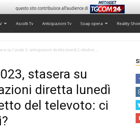
V
Ascolti Tv
Anticipazioni Tv
Soap opera
Reality Sho
ra su Canale 5: anticipazioni diretta lunedì 2 ottobre....
S
2023, stasera su
azioni diretta lunedì
etto del televoto: ci
i?