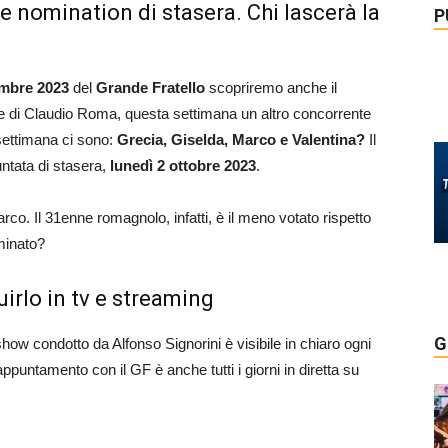
 e nomination di stasera. Chi lascerà la
P
embre 2023
del
Grande Fratello
scopriremo anche il
ne di Claudio Roma, questa settimana un altro concorrente
settimana ci sono:
Grecia, Giselda, Marco e Valentina?
Il
ntata di stasera,
lunedì 2 ottobre 2023
.
co. Il 31enne romagnolo, infatti, è il meno votato rispetto
iminato?
irlo in tv e streaming
G
show condotto da Alfonso Signorini è visibile in chiaro ogni
’appuntamento con il GF è anche tutti i giorni in diretta su