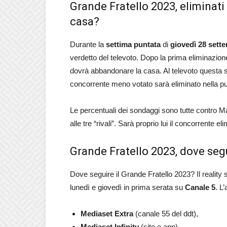
Grande Fratello 2023, eliminati
casa?
Durante la
settima puntata
di
giovedì 28 sett
verdetto del televoto. Dopo la prima eliminazio
dovrà abbandonare la casa. Al televoto questa 
concorrente meno votato sarà eliminato nella pu
Le percentuali dei sondaggi sono tutte contro Mar
alle tre “rivali”. Sarà proprio lui il concorrente el
Grande Fratello 2023, dove segu
Dove seguire il Grande Fratello 2023? Il reality 
lunedì e giovedì in prima serata su
Canale 5
. L
Mediaset Extra
(canale 55 del ddt),
Mediaset Infinity
(sito e app)