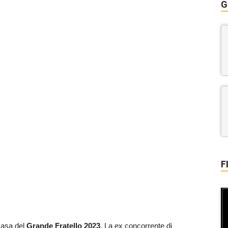
G
F
casa del
Grande Fratello 2023
. La ex concorrente di