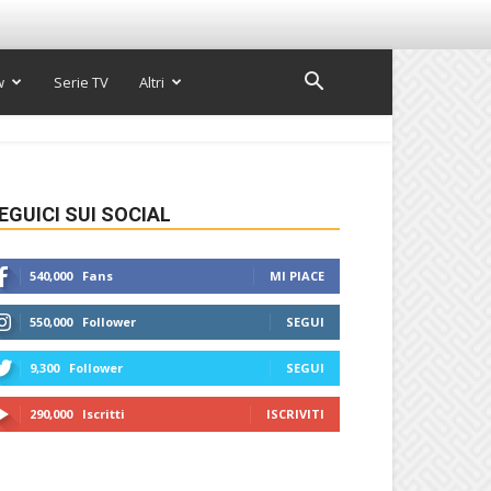
w
Serie TV
Altri
EGUICI SUI SOCIAL
540,000
Fans
MI PIACE
550,000
Follower
SEGUI
9,300
Follower
SEGUI
290,000
Iscritti
ISCRIVITI