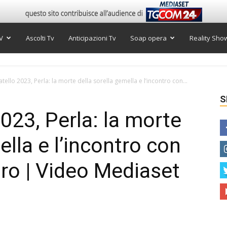
V
Ascolti Tv
Anticipazioni Tv
Soap opera
Reality Sho
tello 2023, Perla: la morte della sorella gemella e l’incontro con...
S
023, Perla: la morte
ella e l’incontro con
dro | Video Mediaset