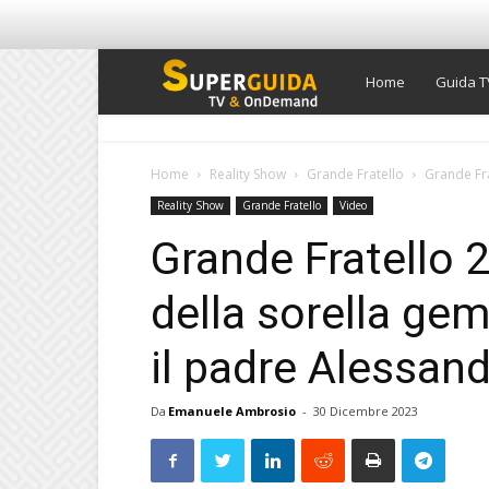
Super
Home
Guida T
Guida
Home
Reality Show
Grande Fratello
Grande Fra
Reality Show
Grande Fratello
Video
TV
Grande Fratello 2
della sorella gem
il padre Alessan
Da
Emanuele Ambrosio
-
30 Dicembre 2023