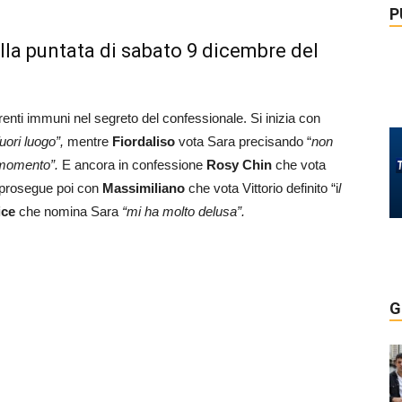
P
la puntata di sabato 9 dicembre del
enti immuni nel segreto del confessionale. Si inizia con
uori luogo”,
mentre
Fiordaliso
vota Sara precisando “
non
o momento”.
E ancora in confessione
Rosy Chin
che vota
i prosegue poi con
Massimiliano
che vota Vittorio definito “i
l
ice
che nomina Sara
“mi ha molto delusa”.
G