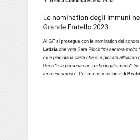
Grecia Colmenares
vota Perla.
Le nomination degli immuni nel
Grande Fratello 2023
Al GF si prosegue con le nomination dei concorr
Letizia
che vota Sara Ricci: “
mi sembra molto f
mi è piaciuta la carta che si è giocata all’ultim
Perla “
è la persona con cui ho legato meno
“. S
terzo incomodo
“. L’ultima nomination è di
Beatr