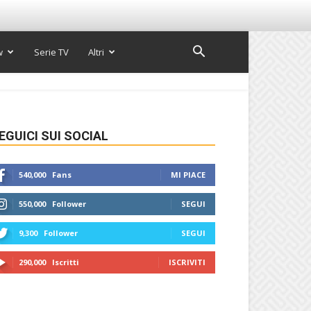
w
Serie TV
Altri
EGUICI SUI SOCIAL
540,000
Fans
MI PIACE
550,000
Follower
SEGUI
9,300
Follower
SEGUI
290,000
Iscritti
ISCRIVITI