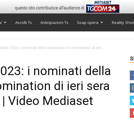
V
Ascolti Tv
Anticipazioni Tv
Soap opera
Reality Sho
tello 2023: i nominati della settimana e le nomination di ieri...
S
023: i nominati della
mination di ieri sera
 | Video Mediaset