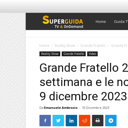
Super
Home
Guida T
Guida
Home
Reality Show
Grande Fratello
Grande Fra
Reality Show
Grande Fratello
Video
TV
Grande Fratello 2
settimana e le no
9 dicembre 2023
Da
Emanuele Ambrosio
-
10 Dicembre 2023