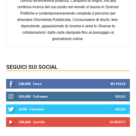
curioso all'ennesima potenza. Campano di origini, ma alla
continua ricerca del suo posto nel mondo si laurea in Scienze
Politiche e contemporaneamente completa il percorso per
diventare Giornalista Pubblicista. Consumatore di dischi, tele-
dipendente, appassionato di cinema e serie tv. Diverse le
collaborazioni: dalla carta stampata fino al passaggio al
giornalismo online.
SEGUICI SUI SOCIAL
540,000
Fans
MI PIACE
550,000
Follower
SEGUI
9,300
Follower
SEGUI
290,000
Iscritti
ISCRIVITI