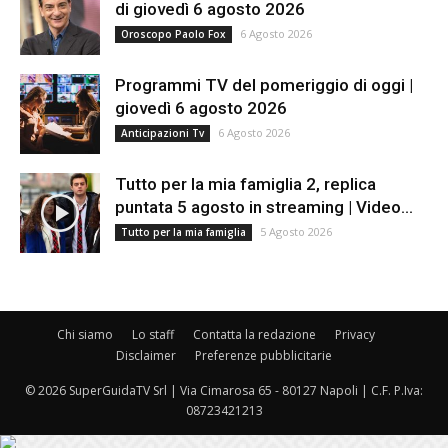
di giovedì 6 agosto 2026
6 Agosto 2026
Oroscopo Paolo Fox
Programmi TV del pomeriggio di oggi |
giovedì 6 agosto 2026
6 Agosto 2026
Anticipazioni Tv
Tutto per la mia famiglia 2, replica
puntata 5 agosto in streaming | Video...
5 Agosto 2026
Tutto per la mia famiglia
Chi siamo
Lo staff
Contatta la redazione
Privacy
Disclaimer
Preferenze pubblicitarie
© 2026 SuperGuidaTV Srl | Via Cimarosa 65 - 80127 Napoli | C.F. P.Iva:
08723421213