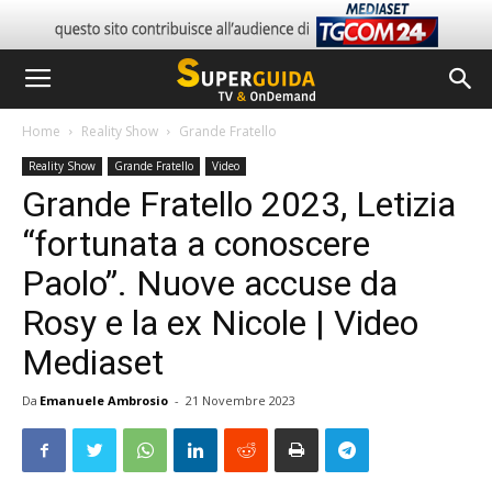
Home
Reality Show
Grande Fratello
Reality Show
Grande Fratello
Video
Grande Fratello 2023, Letizia
“fortunata a conoscere
Paolo”. Nuove accuse da
Rosy e la ex Nicole | Video
Mediaset
Da
Emanuele Ambrosio
-
21 Novembre 2023