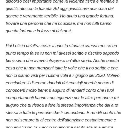
discorso così importante come la violenza fisica e mentale e
giustificato con la tua età. Ad oggi giustificare una cosa del
genere è veramente terribile. Ho avuto una grande fortuna,
trovare una persona che mi ricucisse, ma non tutti hanno
questa fortuna e la forza di rialzarsi.
Poi Letizia un’altra cosa: a questa storia ci avessi messo un
punto tempo fa se tu non mi avessi scritto e riscritto sapendo
benissimo che avevo intrapreso un’altra storia. Anche questa
cosa che tu non menzioni tutte le volte che ti ho scritto e che
non ci siamo visti per l’ultima vola il 7 giugno del 2020. Volevo
concludere il discorso dandoti dei consigli perchè penso di
conoscerti molto bene: ti auguro di renderti conto che i tuoi
comportamenti hanno conseguenze per le altre persone e mi
auguro che tu riesca a fare la stessa importanza che dai a te
stessa a tutte le persone che ti circondano. E renditi conto che
non sei sempre tu al centro dell’attenzione costantemente e
non esisti solo tu. Faccio un enorme saluto alla mia amica