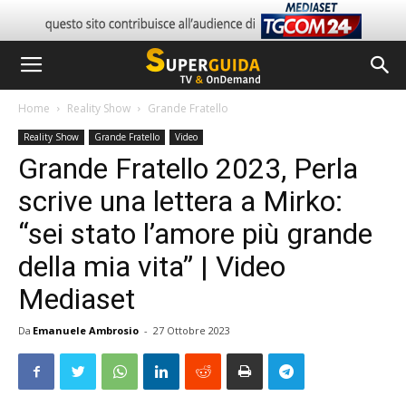
Home
Reality Show
Grande Fratello
Reality Show
Grande Fratello
Video
Grande Fratello 2023, Perla
scrive una lettera a Mirko:
“sei stato l’amore più grande
della mia vita” | Video
Mediaset
Da
Emanuele Ambrosio
-
27 Ottobre 2023