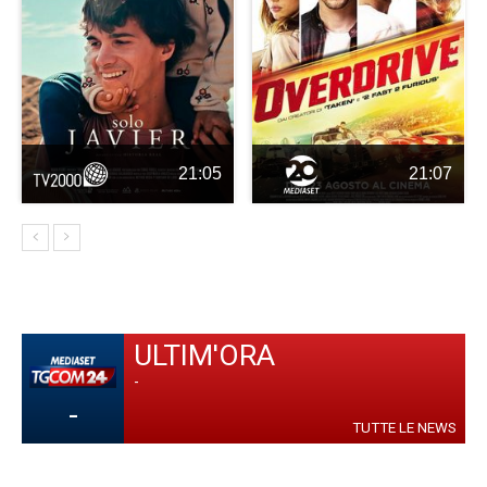
21:05
21:07
ULTIM'ORA
-
-
TUTTE LE NEWS