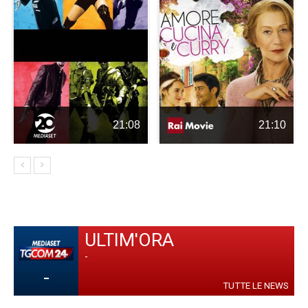
21:08
21:10
ULTIM'ORA
-
-
TUTTE LE NEWS