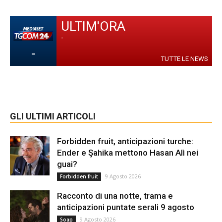
ULTIM'ORA
-
-
TUTTE LE NEWS
GLI ULTIMI ARTICOLI
Forbidden fruit, anticipazioni turche:
Ender e Şahika mettono Hasan Alì nei
guai?
9 Agosto 2026
Forbidden fruit
Racconto di una notte, trama e
anticipazioni puntate serali 9 agosto
9 Agosto 2026
Soap