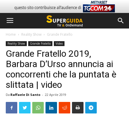
Home
Reality Show
Grande Fratello
Reality Show
Grande Fratello
Video
Grande Fratello 2019,
Barbara D’Urso annuncia ai
concorrenti che la puntata è
slittata | video
Da
Raffaele Di Santo
-
22 Aprile 2019