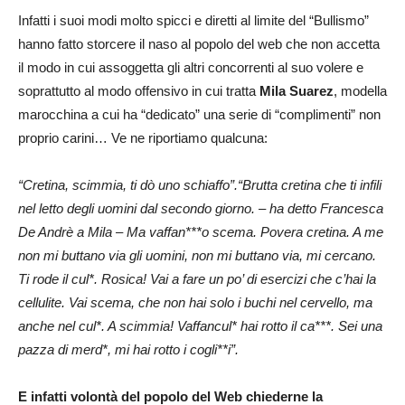
Infatti i suoi modi molto spicci e diretti al limite del “Bullismo”
hanno fatto storcere il naso al popolo del web che non accetta
il modo in cui assoggetta gli altri concorrenti al suo volere e
soprattutto al modo offensivo in cui tratta
Mila Suarez
, modella
marocchina a cui ha “dedicato” una serie di “complimenti” non
proprio carini… Ve ne riportiamo qualcuna:
“Cretina, scimmia, ti dò uno schiaffo”.
“Brutta cretina che ti infili
nel letto degli uomini dal secondo giorno. – ha detto Francesca
De Andrè a Mila – Ma vaffan***o scema. Povera cretina. A me
non mi buttano via gli uomini, non mi buttano via, mi cercano.
Ti rode il cul*. Rosica! Vai a fare un po’ di esercizi che c’hai la
cellulite. Vai scema, che non hai solo i buchi nel cervello, ma
anche nel cul*. A scimmia! Vaffancul* hai rotto il ca***. Sei una
pazza di merd*, mi hai rotto i cogli**i”.
E infatti volontà del popolo del Web chiederne la