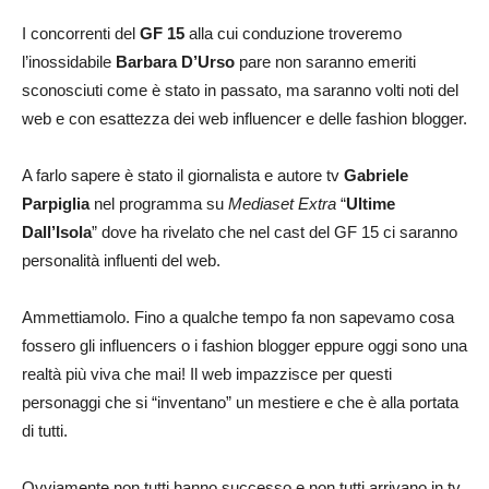
I concorrenti del
GF 15
alla cui conduzione troveremo
l’inossidabile
Barbara D’Urso
pare non saranno emeriti
sconosciuti come è stato in passato, ma saranno volti noti del
web e con esattezza dei web influencer e delle fashion blogger.
A farlo sapere è stato il giornalista e autore tv
Gabriele
Parpiglia
nel programma su
Mediaset Extra
“
Ultime
Dall’Isola
” dove ha rivelato che nel cast del GF 15 ci saranno
personalità influenti del web.
Ammettiamolo. Fino a qualche tempo fa non sapevamo cosa
fossero gli influencers o i fashion blogger eppure oggi sono una
realtà più viva che mai! Il web impazzisce per questi
personaggi che si “inventano” un mestiere e che è alla portata
di tutti.
Ovviamente non tutti hanno successo e non tutti arrivano in tv,