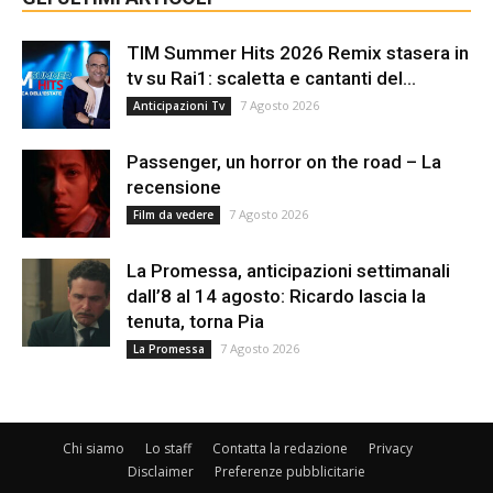
TIM Summer Hits 2026 Remix stasera in
tv su Rai1: scaletta e cantanti del...
7 Agosto 2026
Anticipazioni Tv
Passenger, un horror on the road – La
recensione
7 Agosto 2026
Film da vedere
La Promessa, anticipazioni settimanali
dall’8 al 14 agosto: Ricardo lascia la
tenuta, torna Pia
7 Agosto 2026
La Promessa
Chi siamo
Lo staff
Contatta la redazione
Privacy
Disclaimer
Preferenze pubblicitarie