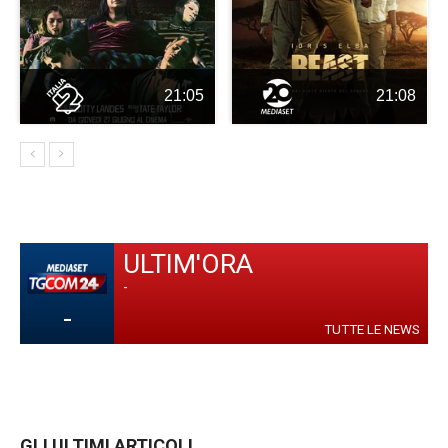
21:05
21:08
ULTIM'ORA
-
-
TUTTE LE NEWS
GLI ULTIMI ARTICOLI