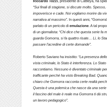
Riccardo Tozzi
, presidente di Cattleya, ha spi
“Sui finali di stagione, si discute molto. Spesso
impoverisce e cade. Noi vogliamo morire da vivi
narrativa al massimo”.
In questi anni, “Gomorra”
parlato di un pericolo di
emulazione
. A tal pro
di un giornalista:
“Chi dice che questa serie fa m
guarda Gomorra, si fa quattro risate… Lì, lo St
passare l’acredine di certe domande”.
Roberto Saviano ha insistito:
“La presenza dello 
vista criminale, lo Stato è interferenza. Lo Stato
raccontiamo. Nessuno è diventato criminale p
trafficante perché ha visto Breaking Bad. Quan
chiaro che Gomorra racconta certe realtà perch
Questa è una polemica che nasce da una serie d
il fascino del male è reale ma Gomorra ti dà s
un lavoro pedagogico”.