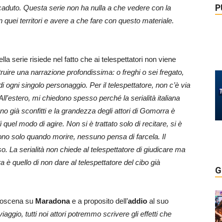
P
 caduto. Questa serie non ha nulla a che vedere con la
 in quei territori e avere a che fare con questo materiale.
lla serie risiede nel fatto che ai telespettatori non viene
struire una narrazione profondissima: o freghi o sei fregato,
i ogni singolo personaggio. Per il telespettatore, non c’è via
 All’estero, mi chiedono spesso perché la serialità italiana
no già sconfitti e la grandezza degli attori di Gomorra è
 quel modo di agire. Non si è trattato solo di recitare, si è
ndono solo quando morire, nessuno pensa di farcela. Il
o. La serialità non chiede al telespettatore di giudicare ma
è quello di non dare al telespettatore del cibo già
G
troscena su
Maradona
e a proposito dell’
addio
al suo
viaggio, tutti noi attori potremmo scrivere gli effetti che