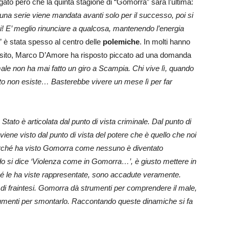
egato però che la quinta stagione di “Gomorra” sarà l’ultima:
, una serie viene mandata avanti solo per il successo, poi si
! E’ meglio rinunciare a qualcosa, mantenendo l’energia
 è stata spesso al centro delle
polemiche
. In molti hanno
posito, Marco D’Amore ha risposto piccato ad una domanda
ale non ha mai fatto un giro a Scampia. Chi vive lì, quando
ato non esiste… Basterebbe vivere un mese lì per far
Stato è articolata dal punto di vista criminale. Dal punto di
 viene visto dal punto di vista del potere che è quello che noi
erché ha visto Gomorra come nessuno è diventato
do si dice ‘Violenza come in Gomorra…’, è giusto mettere in
é le ha viste rappresentate, sono accadute veramente.
i fraintesi. Gomorra dà strumenti per comprendere il male,
trumenti per smontarlo. Raccontando queste dinamiche si fa