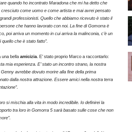
ontare quando ho incontrato Maradona che mi ha detto che
o cresciuto come uomo e come artista e mai avrei pensato
grandi professionisti. Quello che abbiamo ricevuto è stato il
le persone che hanno lavorato con noi. La fine di Gomorra è
rico, poi arriva un momento in cui arriva la malinconia, c’è un
 quello che è stato fatto”.
 una bella
amicizia
. E’ stato proprio Marco a raccontarlo:
a mia esperienza. E’ stato un incontro strano, la nostra
. Genny avrebbe dovuto morire alla fine della prima
ato dalla nostra attrazione. Essere amici nella nostra terra
ntazione”.
voro si mischia alla vita in modo incredibile. Io definirei la
rapporto tra loro in Gomorra 5 sarà basato sulle cose che non
more”.