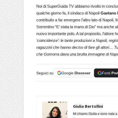
Noi di SuperGuida TV abbiamo rivolto in conclus
qualche giorno fa, il sindaco di Napoli
Gaetano 
contribuito a far emergere l’altro lato di Napoli. 
Sorrentino “E’ stata la mano di Dio” ma anche al
nuovo importante polo. A tal proposito, l’attore h
‘coincidenze’: le tante produzioni a Napoli, regis
ragazzini che hanno deciso di fare gli attori… 
che Gomorra dava una brutta immagine di Napoli
Seguici su
Google
Discover
Fonti
Pre
Giulia Bertollini
Mi chiamo Giulia e sono nata a 