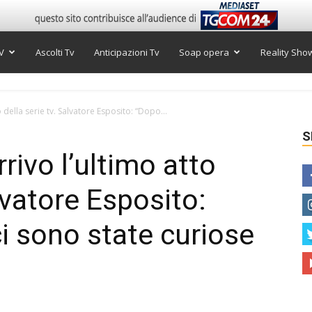
V
Ascolti Tv
Anticipazioni Tv
Soap opera
Reality Sho
 della serie tv. Salvatore Esposito: “Dopo...
S
rivo l’ultimo atto
alvatore Esposito:
 sono state curiose