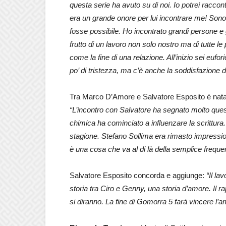
questa serie ha avuto su di noi. Io potrei racc
era un grande onore per lui incontrare me! Son
fosse possibile. Ho incontrato grandi persone e 
frutto di un lavoro non solo nostro ma di tutte 
come la fine di una relazione. All’inizio sei eufo
po’ di tristezza, ma c’è anche la soddisfazione di
Tra Marco D’Amore e Salvatore Esposito è nata
“L’incontro con Salvatore ha segnato molto quest
chimica ha cominciato a influenzare la scrittura
stagione. Stefano Sollima era rimasto impression
è una cosa che va al di là della semplice freque
Salvatore Esposito concorda e aggiunge:
“Il la
storia tra Ciro e Genny, una storia d’amore. Il 
si diranno. La fine di Gomorra 5 farà vincere l’a