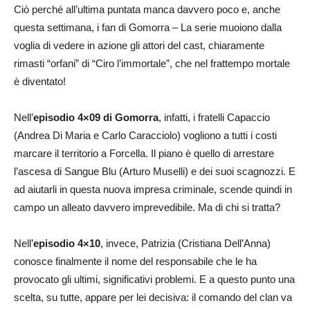
Ciò perché all’ultima puntata manca davvero poco e, anche
questa settimana, i fan di Gomorra – La serie muoiono dalla
voglia di vedere in azione gli attori del cast, chiaramente
rimasti “orfani” di “Ciro l’immortale”, che nel frattempo mortale
è diventato!
Nell’
episodio 4×09 di Gomorra
, infatti, i fratelli Capaccio
(Andrea Di Maria e Carlo Caracciolo) vogliono a tutti i costi
marcare il territorio a Forcella. Il piano è quello di arrestare
l’ascesa di Sangue Blu (Arturo Muselli) e dei suoi scagnozzi. E
ad aiutarli in questa nuova impresa criminale, scende quindi in
campo un alleato davvero imprevedibile. Ma di chi si tratta?
Nell’
episodio 4×10
, invece, Patrizia (Cristiana Dell’Anna)
conosce finalmente il nome del responsabile che le ha
provocato gli ultimi, significativi problemi. E a questo punto una
scelta, su tutte, appare per lei decisiva: il comando del clan va