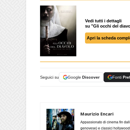
Vedi tutti i dettagli
su "Gli occhi del diav
Apri la scheda compl
Seguici su
Google
Discover
Fonti
Pre
Maurizio Encari
Appassionato di cinema fin dall
genovese) e classici hollywoodian