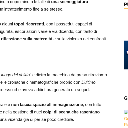
nuto dopo minuto le falle di
una sceneggiatura
P
n intrattenimento fine a se stesso.
o alcuni
topoi ricorrenti
, con i posseduti capaci di
igurata, escoriazioni varie e via dicendo, con tanto di
a
riflessione sulla maternità
e sulla violenza nei confronti
luogo del delitto
” e dietro la macchina da presa ritroviamo
ta delle cronache cinematografiche proprio con
L’ultimo
esso che aveva addirittura generato un sequel.
G
onale e
non lascia spazio all’immaginazione
, con tutto
e nella gestione di quei
colpi di scena che rasentano
 una vicenda già di per sé poco credibile.