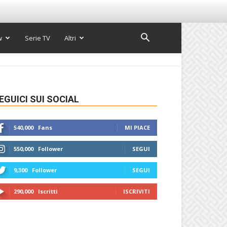
w
Serie TV
Altri
EGUICI SUI SOCIAL
540,000
Fans
MI PIACE
550,000
Follower
SEGUI
9,300
Follower
SEGUI
290,000
Iscritti
ISCRIVITI