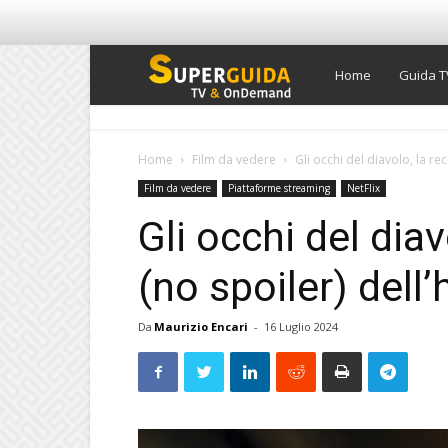
Super
Home
Guida T
Guida
Home
Film da vedere
Gli occhi del diavolo, la re
Film da vedere
Piattaforme streaming
NetFlix
TV
Gli occhi del dia
(no spoiler) dell’
Da
Maurizio Encari
-
16 Luglio 2024