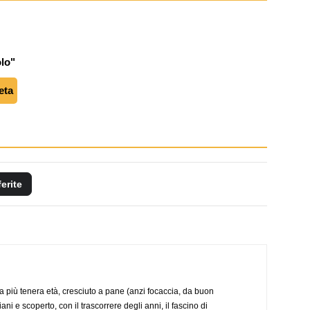
olo"
eta
ferite
a più tenera età, cresciuto a pane (anzi focaccia, da buon
i e scoperto, con il trascorrere degli anni, il fascino di