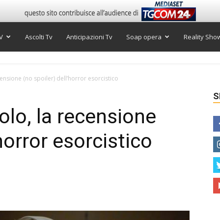
V
Ascolti Tv
Anticipazioni Tv
Soap opera
Reality Sho
censione (no spoiler) dell’horror esorcistico
S
volo, la recensione
horror esorcistico