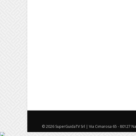
© 2026 SuperGuidaTV Srl | Via Cimarosa 65 - 80127 Nap