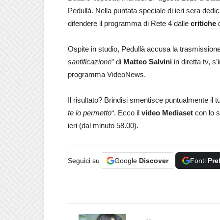
Pedullà. Nella puntata speciale di ieri sera dedica
difendere il programma di Rete 4 dalle
critiche
d
Ospite in studio, Pedullà accusa la trasmission
santificazione
” di
Matteo Salvini
in diretta tv, 
programma VideoNews.
Il risultato? Brindisi smentisce puntualmente il 
te lo permetto
“. Ecco il
video Mediaset
con lo sc
ieri (dal minuto 58.00).
Seguici su
Google
Discover
Fonti
Pre