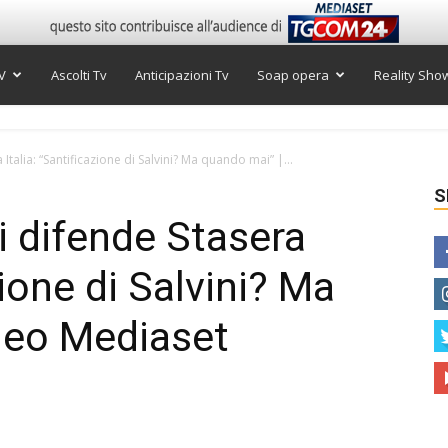
V
Ascolti Tv
Anticipazioni Tv
Soap opera
Reality Sho
talia: “Santificazione di Salvini? Ma quando mai” |...
S
i difende Stasera
zione di Salvini? Ma
deo Mediaset