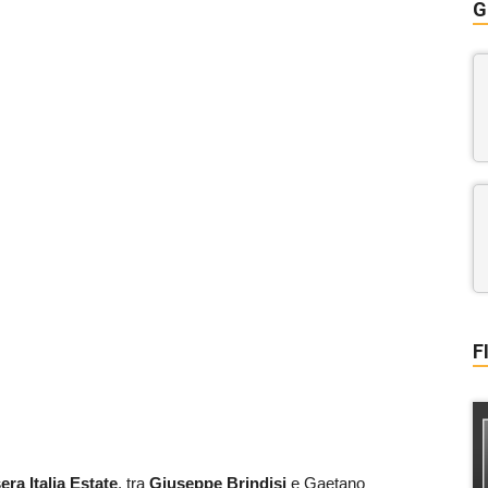
G
F
era Italia
Estate
, tra
Giuseppe Brindisi
e Gaetano