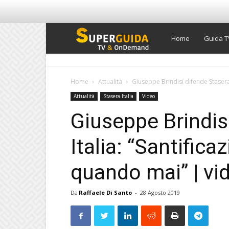
Super
Home
Guida T
Guida
Home
Attualità
Giuseppe Brindisi difende Stasera I
Attualità
Stasera Italia
Video
TV
Giuseppe Brindis
Italia: “Santifica
quando mai” | vi
Da
Raffaele Di Santo
-
28 Agosto 2019