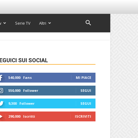
w
Serie TV
Altri
EGUICI SUI SOCIAL
540,000
Fans
MI PIACE
550,000
Follower
SEGUI
9,300
Follower
SEGUI
290,000
Iscritti
ISCRIVITI