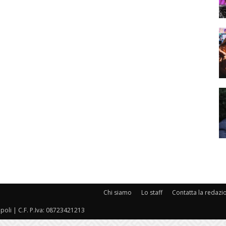
Chi siamo
Lo staff
Contatta la redazi
oli | C.F. P.Iva: 08723421213