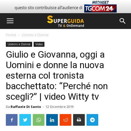
Home
Uomini e Donne
Uomini e Donne
Video
Giulio e Giovanna, oggi a
Uomini e donne la nuova
esterna col tronista
bacchettato: “Perché non
scegli?” | video Witty tv
Da
Raffaele Di Santo
-
12 Dicembre 2019