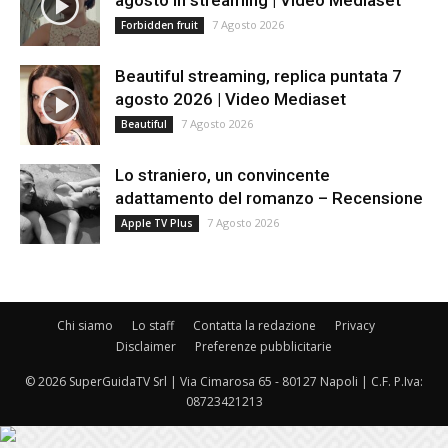
agosto in streaming | Video Mediaset
7 Agosto 2026
Forbidden fruit
Beautiful streaming, replica puntata 7
agosto 2026 | Video Mediaset
7 Agosto 2026
Beautiful
Lo straniero, un convincente
adattamento del romanzo – Recensione
7 Agosto 2026
Apple TV Plus
Chi siamo
Lo staff
Contatta la redazione
Privacy
Disclaimer
Preferenze pubblicitarie
© 2026 SuperGuidaTV Srl | Via Cimarosa 65 - 80127 Napoli | C.F. P.Iva:
08723421213