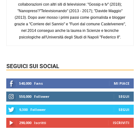
collaborazioni con altri siti di televisione: "Gossip e tv" (2018);
"Nanopress"/"Televisionando" (2013 - 2017); "Davide Maggio"
(2013). Dopo aver mosso i primi passi come giornalista e blogger
grazie a "Corriere del Sannio" e "Fuori dal comune Castelvenere",
nel 2014 conseguo anche la laurea in Scienze e tecniche
psicologiche all'Università degli Studi di Napoli "Federico II".
SEGUICI SUI SOCIAL
540,000
Fans
MI PIACE
550,000
Follower
SEGUI
9,300
Follower
SEGUI
290,000
Iscritti
ISCRIVITI