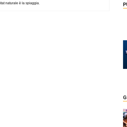
tat naturale è la spiaggia.
P
G