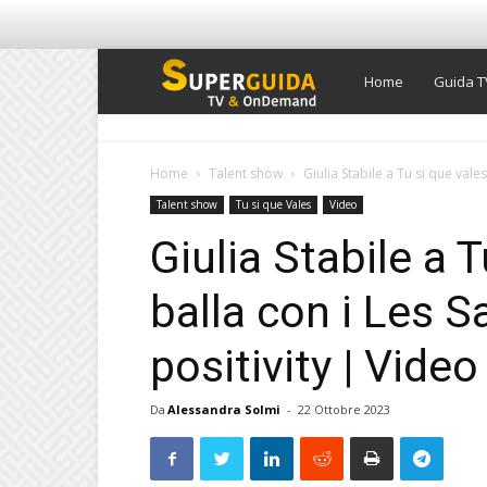
Super
Home
Guida T
Guida
Home
Talent show
Giulia Stabile a Tu si que vales
Talent show
Tu si que Vales
Video
TV
Giulia Stabile a 
balla con i Les S
positivity | Video
Da
Alessandra Solmi
-
22 Ottobre 2023