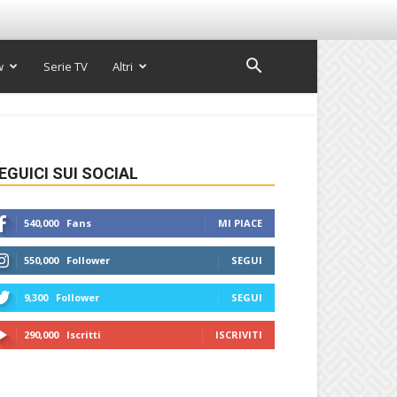
w
Serie TV
Altri
EGUICI SUI SOCIAL
540,000
Fans
MI PIACE
550,000
Follower
SEGUI
9,300
Follower
SEGUI
290,000
Iscritti
ISCRIVITI