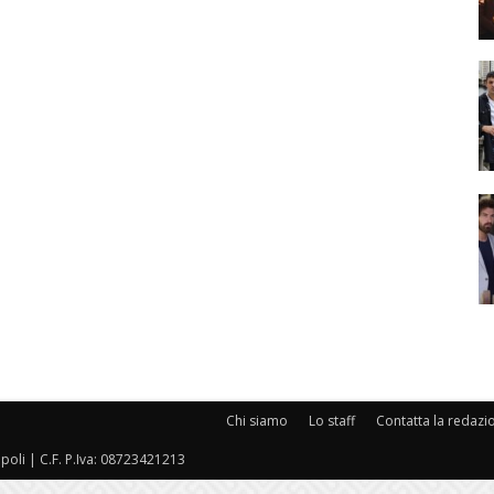
Chi siamo
Lo staff
Contatta la redazi
oli | C.F. P.Iva: 08723421213