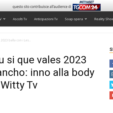
V
Ascolti Tv
Anticipazioni Tv
Soap opera
Reality Sho
 2023 balla con i Les...
S
Tu si que vales 2023
ancho: inno alla body
 Witty Tv