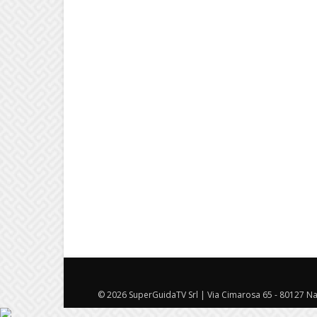
© 2026 SuperGuidaTV Srl | Via Cimarosa 65 - 80127 Nap