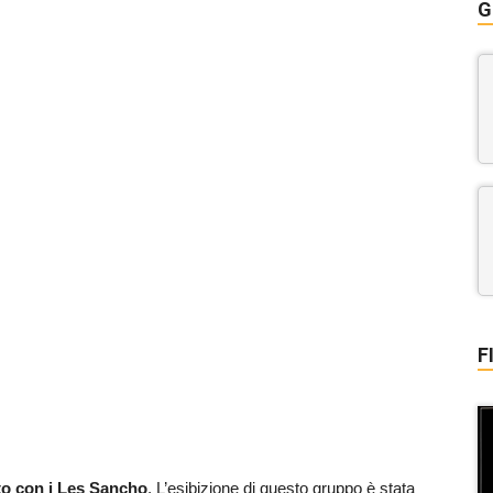
G
F
ato con i Les Sancho
. L’esibizione di questo gruppo è stata