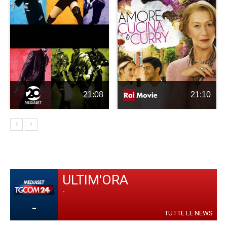
21:08
21:10
ULTIM'ORA
-
-
TUTTE LE NEWS