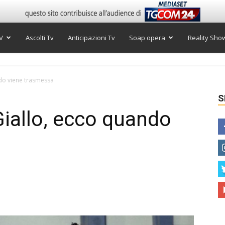
V
Ascolti Tv
Anticipazioni Tv
Soap opera
Reality Sho
do viene trasmessa
S
iallo, ecco quando