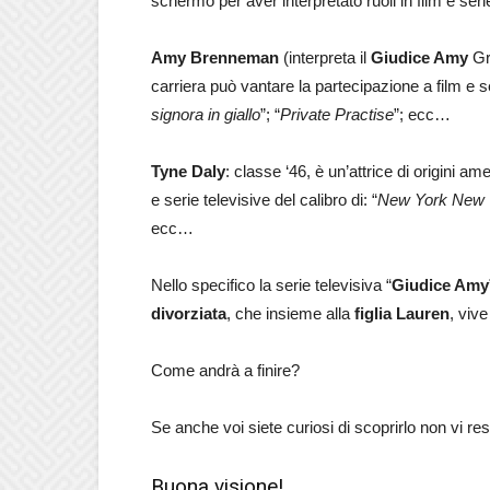
schermo per aver interpretato ruoli in film e s
Amy Brenneman
(interpreta il
Giudice Amy
Gre
carriera può vantare la partecipazione a film e s
signora in giallo
”; “
Private Practise
”; ecc…
Tyne Daly
: classe ‘46, è un’attrice di origini a
e serie televisive del calibro di: “
New York New 
ecc…
Nello specifico la serie televisiva “
Giudice Amy
divorziata
, che insieme alla
figlia Lauren
, viv
Come andrà a finire?
Se anche voi siete curiosi di scoprirlo non vi re
Buona visione!