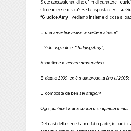
Siete appassionati di telefilm di carattere “lega
storie intense di vita? Se la risposta è SI’, su Gi
“
Giudice Amy
”, vediamo insieme di cosa si trat
E’ una
serie televisiva
“
a stellle e strisce
”;
Il
titolo originale
è: “
Judging Amy
”;
Appartiene al
genere drammatico
;
E’
datata 1999
, ed è stata
prodotta fino al 2005
;
E’ composta da ben
sei stagioni
;
Ogni
puntata
ha una
durata
di
cinquanta minuti
.
Del cast della serie hanno fatto parte, in particol