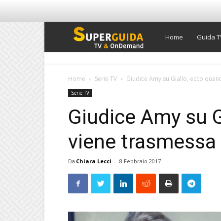
Super
Home
Guida T
Guida
Home
Serie TV
Giudice Amy su Giallo, ecco quan
Serie TV
TV
Giudice Amy su G
viene trasmessa
Da
Chiara Lecci
-
8 Febbraio 2017