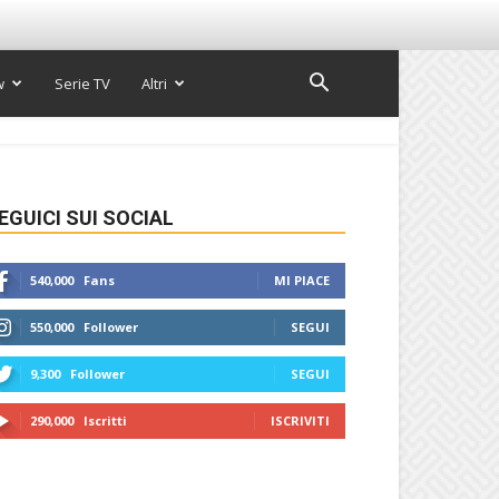
w
Serie TV
Altri
EGUICI SUI SOCIAL
540,000
Fans
MI PIACE
550,000
Follower
SEGUI
9,300
Follower
SEGUI
290,000
Iscritti
ISCRIVITI