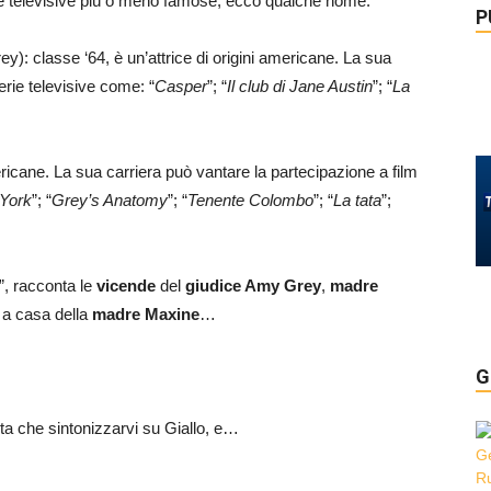
erie televisive più o meno famose, ecco qualche nome:
P
y): classe ‘64, è un’attrice di origini americane. La sua
erie televisive come: “
Casper
”; “
Il club di Jane Austin
”; “
La
mericane. La sua carriera può vantare la partecipazione a film
York
”; “
Grey’s Anatomy
”; “
Tenente Colombo
”; “
La tata
”;
”, racconta le
vicende
del
giudice Amy Grey
,
madre
e a casa della
madre Maxine
…
G
sta che sintonizzarvi su Giallo, e…