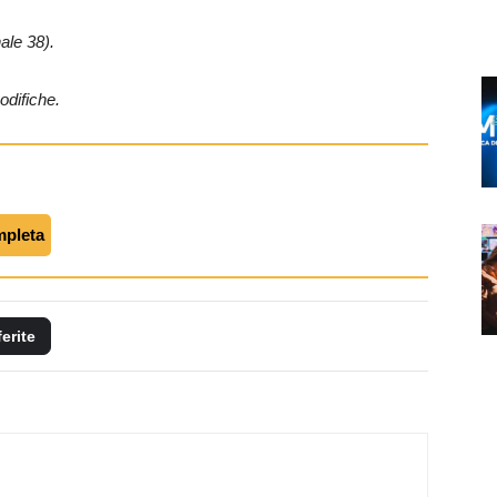
ale 38).
odifiche.
mpleta
ferite