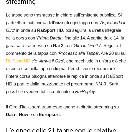
streaming
Le tappe sono trasmesse in chiaro sull’emittente pubblica. Si
parte 45 minuti prima dell’inizio di ogni tappa con ‘
Aspettando il
Giro
‘ in onda su
RaiSport HD
, poi seguirà la diretta integrale
della corsa con ‘
Prima Diretta
‘ fino alle 14. A partite dalle 14, la
gara sarà trasmessa su
Rai 2
con ‘
Giro in Diretta
‘. Seguirà il
commento della tappa con ‘
Processo alla Tappa
‘. Alle 20 su su
RaiSport HD
c’è ‘
Arriva il Giro
‘, che racchiude in un’ora ciò che
è successo nella tappa odierna. Per chi vuole recuperare
l’intera corsa bisogna attendere la replica in onda su RaiSport
HD a partire dalla mezzanotte nel programma ‘
KM 0
‘. Sarà
possibile rivedere tutti i contenuti su
RaiReplay
.
Il Giro d’Italia sarà trasmesso anche in diretta streaming su
Dazn
,
Now
e su
Europsort
.
L’elenco delle 21 tappe con le relative