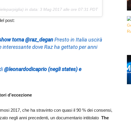
eleparpiglia) in data:
3 Mag 2017 alle ore 07:31 PDT
el post:
show torna @raz_degan
Presto in Italia uscirà
 interessante dove Raz ha gettato per anni
di
@leonardodicaprio (negli states) e
tori d’eccezione
amosi 2017, che ha stravinto con quasi il 90 % dei consensi,
izzato negli anni precedenti, un documentario intitolato
The