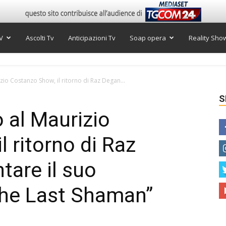
V
Ascolti Tv
Anticipazioni Tv
Soap opera
Reality Sho
io Costanzo Show, il ritorno di Raz Degan...
S
 al Maurizio
 ritorno di Raz
tare il suo
he Last Shaman”