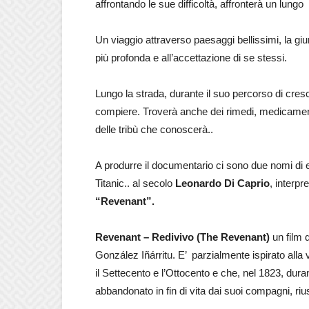
affrontando le sue difficoltà, affronterà un lungo
Un viaggio attraverso paesaggi bellissimi, la 
più profonda e all’accettazione di se stessi.
Lungo la strada, durante il suo percorso di cres
compiere. Troverà anche dei rimedi, medicamento
delle tribù che conoscerà..
A produrre il documentario ci sono due nomi di e
Titanic.. al secolo
Leonardo Di Caprio
, interp
“Revenant”.
Revenant – Redivivo (The Revenant)
un film d
González Iñárritu. E’ parzialmente ispirato alla v
il Settecento e l’Ottocento e che, nel 1823, dur
abbandonato in fin di vita dai suoi compagni, r