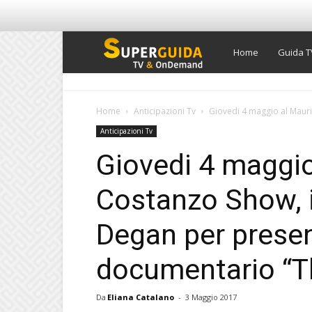
Super
Home
Guida T
Guida
Home
Anticipazioni Tv
Giovedi 4 maggio al Mauriz
Anticipazioni Tv
TV
Giovedi 4 maggio
Costanzo Show, il
Degan per presen
documentario “T
Da
Eliana Catalano
-
3 Maggio 2017