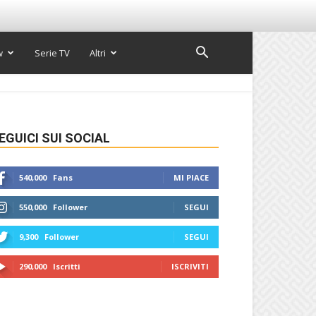
w
Serie TV
Altri
EGUICI SUI SOCIAL
540,000
Fans
MI PIACE
550,000
Follower
SEGUI
9,300
Follower
SEGUI
290,000
Iscritti
ISCRIVITI