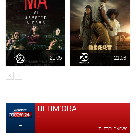
21:05
21:08
ULTIM'ORA
-
-
TUTTE LE NEWS