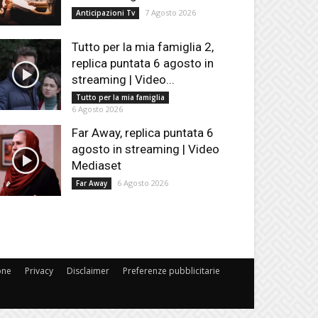
7 Agosto 2026
Anticipazioni Tv
Tutto per la mia famiglia 2,
replica puntata 6 agosto in
streaming | Video...
Tutto per la mia famiglia
6 Agosto 2026
Far Away, replica puntata 6
agosto in streaming | Video
Mediaset
6 Agosto 2026
Far Away
one
Privacy
Disclaimer
Preferenze pubblicitarie