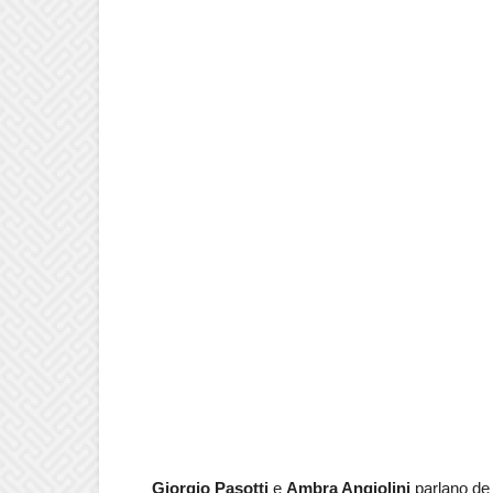
Giorgio Pasotti
e
Ambra Angiolini
parlano de 