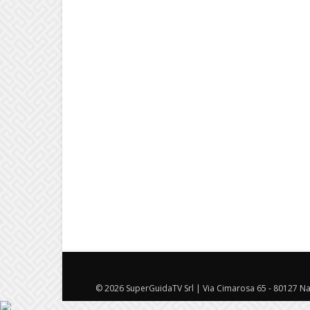
© 2026 SuperGuidaTV Srl | Via Cimarosa 65 - 80127 Nap