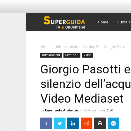
Super
Home
Guida T
Guida
Home
Infotainment
Mattino 5
Giorgio Pasotti e
Infotainment
Mattino 5
Video
TV
Giorgio Pasotti e
silenzio dell’acqu
Video Mediaset
Da
Emanuele Ambrosio
-
27 Novembre 2020