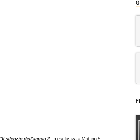
G
F
“
Il silenzio dell’acqua 2
” in esclusiva a Mattino 5.