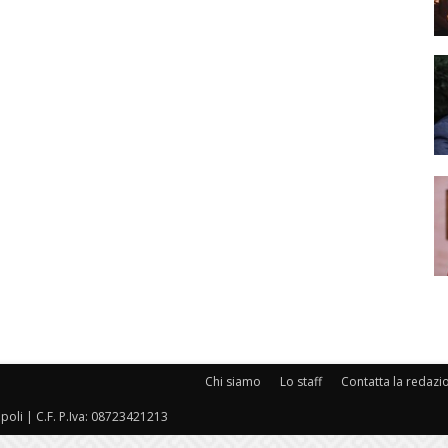
Chi siamo
Lo staff
Contatta la redazi
oli | C.F. P.Iva: 08723421213