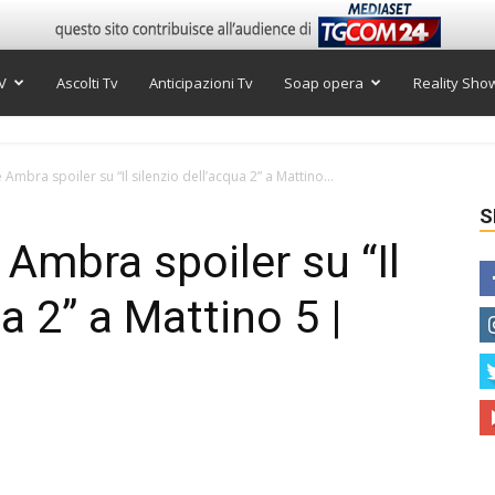
V
Ascolti Tv
Anticipazioni Tv
Soap opera
Reality Sho
 Ambra spoiler su “Il silenzio dell’acqua 2” a Mattino...
S
 Ambra spoiler su “Il
a 2” a Mattino 5 |