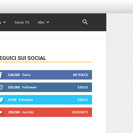
w
Serie TV
Altri
EGUICI SUI SOCIAL
540,000
Fans
MI PIACE
550,000
Follower
SEGUI
9,300
Follower
SEGUI
290,000
Iscritti
ISCRIVITI