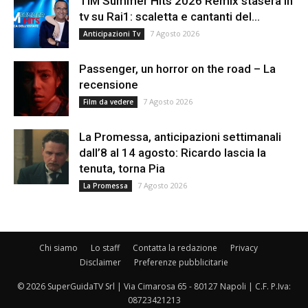
TIM Summer Hits 2026 Remix stasera in
tv su Rai1: scaletta e cantanti del...
7 Agosto 2026
Anticipazioni Tv
Passenger, un horror on the road – La
recensione
7 Agosto 2026
Film da vedere
La Promessa, anticipazioni settimanali
dall’8 al 14 agosto: Ricardo lascia la
tenuta, torna Pia
7 Agosto 2026
La Promessa
Chi siamo
Lo staff
Contatta la redazione
Privacy
Disclaimer
Preferenze pubblicitarie
© 2026 SuperGuidaTV Srl | Via Cimarosa 65 - 80127 Napoli | C.F. P.Iva:
08723421213