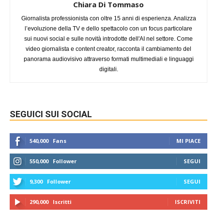
Chiara Di Tommaso
Giornalista professionista con oltre 15 anni di esperienza. Analizza
l’evoluzione della TV e dello spettacolo con un focus particolare
sui nuovi social e sulle novità introdotte dell'AI nel settore. Come
video giornalista e content creator, racconta il cambiamento del
panorama audiovisivo attraverso formati multimediali e linguaggi
digitali.
SEGUICI SUI SOCIAL
540,000
Fans
MI PIACE
550,000
Follower
SEGUI
9,300
Follower
SEGUI
290,000
Iscritti
ISCRIVITI