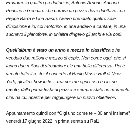
Eravamo in quattro produttori: io, Antonio Arnone, Adriano
Pennino e Gennaro che curava un pezzo dove duettavo con
Peppe Barra e Lina Sastri. Avevo prenotato quattro sale
d’incisione e io, col motorino, in una andavo a cantare, in una
suonavo il pianoforte, in un’altra dirigevo gli archi e via così.
Quell’album è stato un anno e mezzo in classifica
e ha
venduto due milioni e mezzo di copie. Non come oggi, che si
fanno due milioni di streaming: c’è una bella differenza. Poi è
venuto tutto il resto: il concerto al Radio Music Hall di New
York, gli altri show in tv… ma per me ogni cosa ha il suo
merito, dalla prima festa di piazza è sempre stato un momento
clou da cui ripartire per raggiungere un nuovo obiettivo».
Appuntamento quindi con “Gigi uno come te – 30 anni insieme”
venerdì 17 giugno 2022 in prima serata su Rai1.