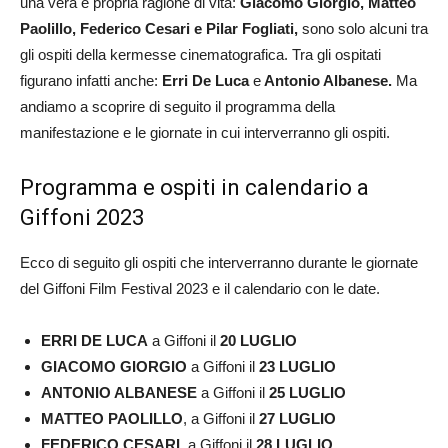
una vera e propria ragione di vita:
Giacomo Giorgio, Matteo
Paolillo, Federico Cesari e Pilar Fogliati,
sono solo alcuni tra
gli ospiti della kermesse cinematografica. Tra gli ospitati
figurano infatti anche:
Erri De Luca
e
Antonio Albanese.
Ma
andiamo a scoprire di seguito il programma della
manifestazione e le giornate in cui interverranno gli ospiti.
Programma e ospiti in calendario a
Giffoni 2023
Ecco di seguito gli ospiti che interverranno durante le giornate
del Giffoni Film Festival 2023 e il calendario con le date.
ERRI DE LUCA
a Giffoni il
20 LUGLIO
GIACOMO GIORGIO
a Giffoni il
23 LUGLIO
ANTONIO ALBANESE
a Giffoni il
25 LUGLIO
MATTEO PAOLILLO
, a Giffoni il
27 LUGLIO
FEDERICO CESARI
, a Giffoni il
28 LUGLIO