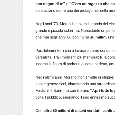
son degno di te”
e
“C’era un ragazzo che co
consacrano come uno dei protagonisti della musi
Negli anni ’70, Morandi esplora il mondo del cin
grande e piccolo schermo. Nonostante un periodo 
che mai negli anni ’80 con
“Uno su mille”
, una
Parallelamente, inizia a lavorare come condutto
versatilità. Tra i momenti più memorabili, la co
incarna la figura di padrone di casa perfetto, ama
Negli ultimi anni, Morandi non smette di stupire:
nuove generazioni, dimostrando una straordinaria
Festival di Sanremo con il brano
“Apri tutte le
volta il pubblico, segnando il suo ennesimo suc
Con
oltre 50 milioni di dischi venduti
,
centina