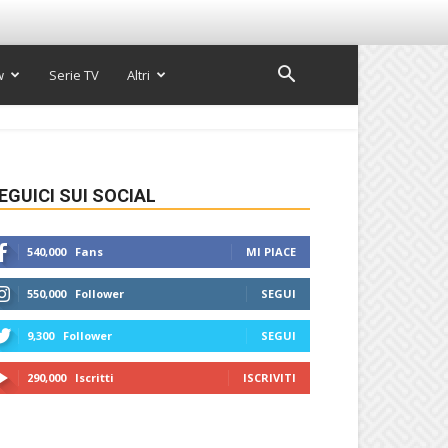
w
Serie TV
Altri
EGUICI SUI SOCIAL
540,000
Fans
MI PIACE
550,000
Follower
SEGUI
9,300
Follower
SEGUI
290,000
Iscritti
ISCRIVITI