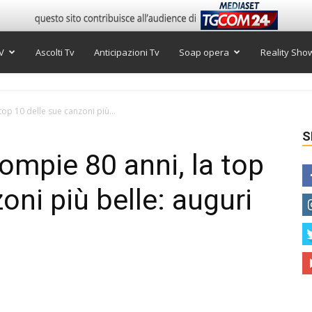
V
Ascolti Tv
Anticipazioni Tv
Soap opera
Reality Sho
op 10 delle sue canzoni più...
S
ompie 80 anni, la top
oni più belle: auguri