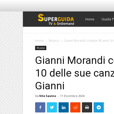
Super
Home
Guida T
Guida
Home
Musica
Gianni Morandi compie 80 anni, la t
Musica
TV
Gianni Morandi c
10 delle sue canz
Gianni
Da
Vito Savino
-
11 Dicembre 2024