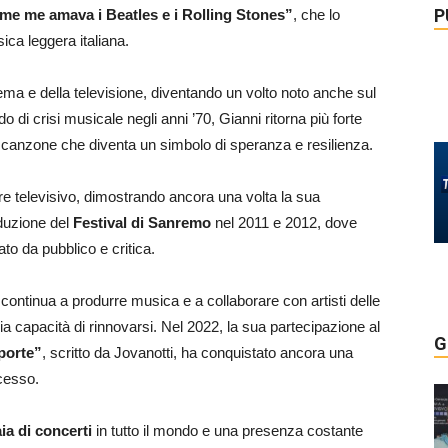
P
me me amava i Beatles e i Rolling Stones”
, che lo
ca leggera italiana.
ema e della televisione, diventando un volto noto anche sul
di crisi musicale negli anni ’70, Gianni ritorna più forte
 canzone che diventa un simbolo di speranza e resilienza.
re televisivo, dimostrando ancora una volta la sua
nduzione del
Festival di Sanremo
nel 2011 e 2012, dove
to da pubblico e critica.
 continua a produrre musica e a collaborare con artisti delle
 capacità di rinnovarsi. Nel 2022, la sua partecipazione al
G
 porte”
, scritto da Jovanotti, ha conquistato ancora una
cesso.
ia di concerti
in tutto il mondo e una presenza costante