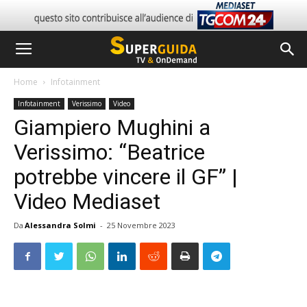
Home
Infotainment
Infotainment
Verissimo
Video
Giampiero Mughini a
Verissimo: “Beatrice
potrebbe vincere il GF” |
Video Mediaset
Da
Alessandra Solmi
-
25 Novembre 2023