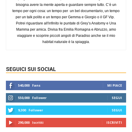
bisogna avere la mente aperta e guardare sempre tutto. C’è un
tempo per ogni cosa: un tempo per un bel documentario, un tempo
per un talk polito e un tempo per Gemma e Giorgio o il GF Vip.
Potrei riguardare all'infinito le puntate di Grey’s Anatomy e Una
Mamma per amica. Divisa fra Emilia Romagna e Abruzzo, amo
viaggiare e scoprire piccoli angoli di Paradiso anche se il mio
habitat naturale è la spiaggia.
SEGUICI SUI SOCIAL
540,000
Fans
MI PIACE
550,000
Follower
SEGUI
9,300
Follower
SEGUI
290,000
Iscritti
ISCRIVITI