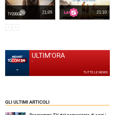
21:05
21:10
ULTIM'ORA
-
-
TUTTE LE NEWS
GLI ULTIMI ARTICOLI