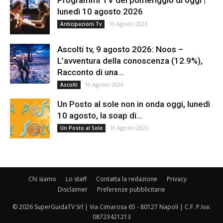
Programmi TV del pomeriggio di oggi |
lunedì 10 agosto 2026
10 Agosto 2026
Anticipazioni Tv
Ascolti tv, 9 agosto 2026: Noos –
L’avventura della conoscenza (12.9%),
Racconto di una...
10 Agosto 2026
Ascolti
Un Posto al sole non in onda oggi, lunedì
10 agosto, la soap di...
10 Agosto 2026
Un Posto al Sole
Chi siamo
Lo staff
Contatta la redazione
Privacy
Disclaimer
Preferenze pubblicitarie
© 2026 SuperGuidaTV Srl | Via Cimarosa 65 - 80127 Napoli | C.F. P.Iva:
08723421213