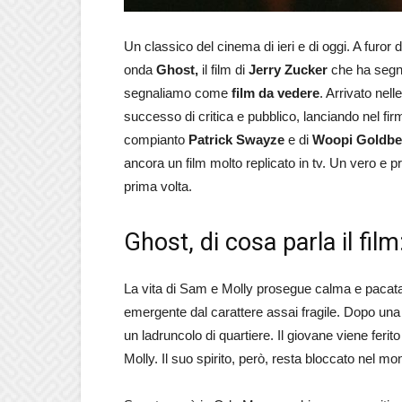
Un classico del cinema di ieri e di oggi. A furor
onda
Ghost,
il film di
Jerry Zucker
che ha segna
segnaliamo come
film da vedere
. Arrivato nel
successo di critica e pubblico, lanciando nel fir
compianto
Patrick Swayze
e di
Woopi Goldbe
ancora un film molto replicato in tv. Un vero e
prima volta.
Ghost, di cosa parla il film
La vita di Sam e Molly prosegue calma e pacata.
emergente dal carattere assai fragile. Dopo una
un ladruncolo di quartiere. Il giovane viene feri
Molly. Il suo spirito, però, resta bloccato nel mon