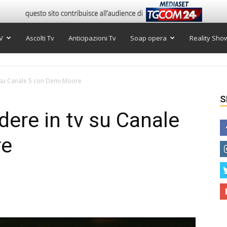
V
Ascolti Tv
Anticipazioni Tv
Soap opera
Reality Sho
v su Canale 5 con Demi Moore
S
dere in tv su Canale
re