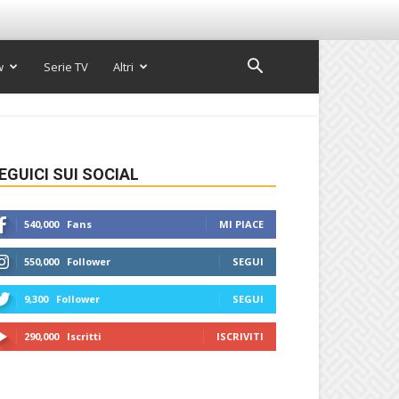
w
Serie TV
Altri
EGUICI SUI SOCIAL
540,000
Fans
MI PIACE
550,000
Follower
SEGUI
9,300
Follower
SEGUI
290,000
Iscritti
ISCRIVITI