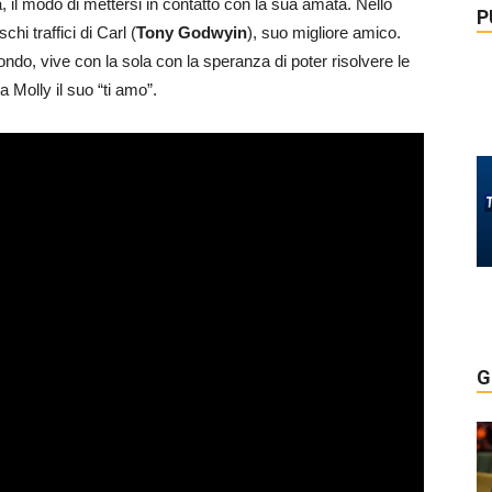
 il modo di mettersi in contatto con la sua amata. Nello
P
i traffici di Carl (
Tony Godwyin
), suo migliore amico.
, vive con la sola con la speranza di poter risolvere le
 Molly il suo “ti amo”.
G