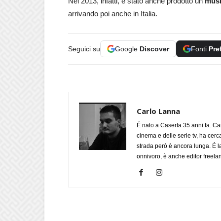
Nel 2013, infatti, è stato anche prodotto un
musi
arrivando poi anche in Italia.
Seguici su
Google
Discover
Fonti
Pre
Carlo Lanna
É nato a Caserta 35 anni fa. Ca
cinema e delle serie tv, ha cerc
strada però è ancora lunga. É l
onnivoro, è anche editor freela