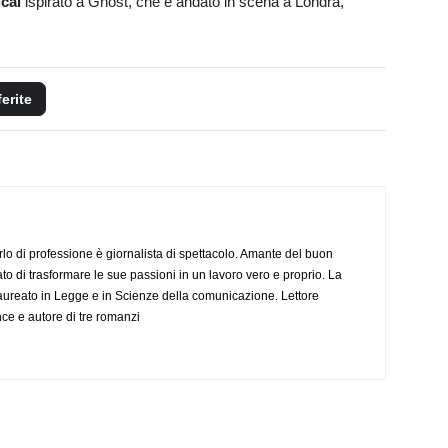
cal
ispirato a Ghost, che è andato in scena a Londra,
ferite
rlo di professione è giornalista di spettacolo. Amante del buon
ato di trasformare le sue passioni in un lavoro vero e proprio. La
aureato in Legge e in Scienze della comunicazione. Lettore
nce e autore di tre romanzi