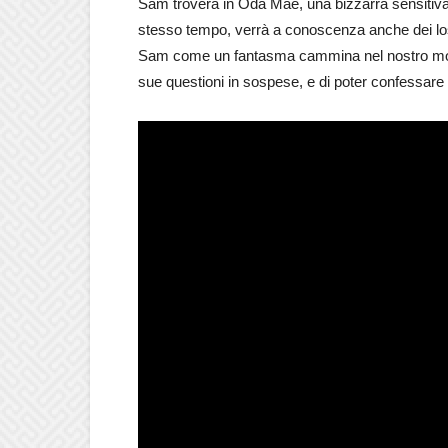
Sam troverà in Oda Mae, una bizzarra sensitiva,
stesso tempo, verrà a conoscenza anche dei losch
Sam come un fantasma cammina nel nostro mondo
sue questioni in sospese, e di poter confessare a