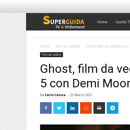
Super
Home
Guida T
Guida
Home
Film da vedere
Ghost, film da vedere in t
Film da vedere
TV
Ghost, film da ve
5 con Demi Moo
Da
Carlo Lanna
-
23 Marzo 2021